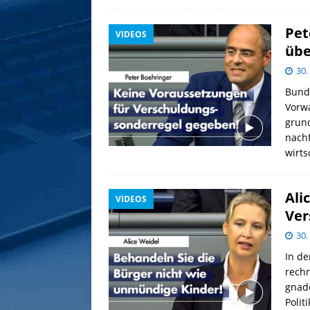
Pet
VIDEOS
übe
30.
Bund
Vorwa
grund
nachf
wirts
Ali
VIDEOS
Ver
30.
In d
rechn
gnad
Polit