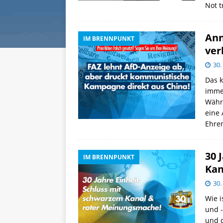
Not t
Ann
IM BRENNPUNKT
ver
30.
Das k
immer
Währe
eine 
Ehre
30 
IM BRENNPUNKT
Kan
30.
Wie i
und -
und d