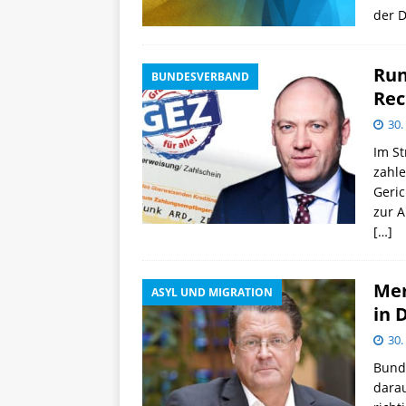
der 
Run
BUNDESVERBAND
Rec
30.
Im St
zahle
Geric
zur A
[…]
Mer
ASYL UND MIGRATION
in 
30.
Bund
darau