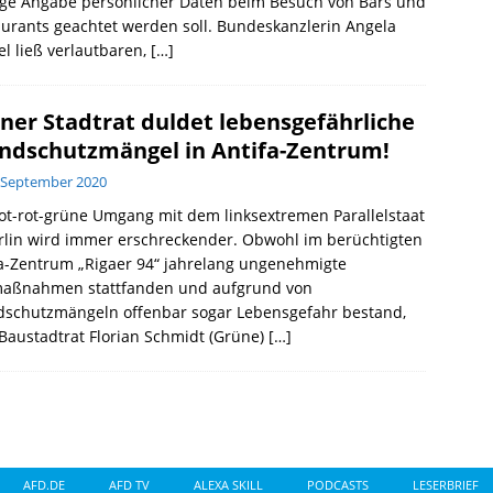
ige Angabe persönlicher Daten beim Besuch von Bars und
urants geachtet werden soll. Bundeskanzlerin Angela
l ließ verlautbaren,
[…]
ner Stadtrat duldet lebensgefährliche
ndschutzmängel in Antifa-Zentrum!
 September 2020
ot-rot-grüne Umgang mit dem linksextremen Parallelstaat
rlin wird immer erschreckender. Obwohl im berüchtigten
a-Zentrum „Rigaer 94“ jahrelang ungenehmigte
aßnahmen stattfanden und aufgrund von
dschutzmängeln offenbar sogar Lebensgefahr bestand,
Baustadtrat Florian Schmidt (Grüne)
[…]
AFD.DE
AFD TV
ALEXA SKILL
PODCASTS
LESERBRIEF