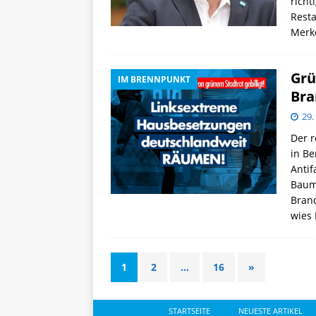
richt
Resta
Merke
Grü
IM BRENNPUNKT
Bra
29.
Der r
in Be
Antif
Baum
Bran
wies 
1
2
…
16
»
STARTSEITE
NEUESTE ARTIKEL