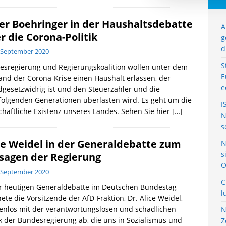
er Boehringer in der Haushaltsdebatte
A
r die Corona-Politik
g
d
 September 2020
S
esregierung und Regierungskoalition wollen unter dem
E
nd der Corona-Krise einen Haushalt erlassen, der
e
gesetzwidrig ist und den Steuerzahler und die
olgenden Generationen überlasten wird. Es geht um die
I
chaftliche Existenz unseres Landes. Sehen Sie hier
[…]
N
s
ce Weidel in der Generaldebatte zum
N
s
sagen der Regierung
O
 September 2020
C
er heutigen Generaldebatte im Deutschen Bundestag
l
ete die Vorsitzende der AfD-Fraktion, Dr. Alice Weidel,
enlos mit der verantwortungslosen und schädlichen
N
ik der Bundesregierung ab, die uns in Sozialismus und
Z