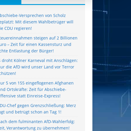
bschiebe-Versprechen von Scholz
eplatzt: Mit diesem Wahlbetrüger will
ie CDU regieren!
teuereinnahmen steigen auf 2 Billionen
uro – Zeit für einen Kassensturz und
chte Entlastung der Bürger!
S droht Kölner Karneval mit Anschlägen:
ur die AfD wird unser Land vor Terror
chützen!
ur 5 von 155 eingeflogenen Afghanen
ind Ortskräfte: Zeit für Abschiebe-
ffensive statt Einreise-Express!
DU-Chef gegen Grenzschließung: Merz
ügt und betrügt schon an Tag 1!
ach dem fulminanten AfD-Wahlerfolg:
eit, Verantwortung zu übernehmen!