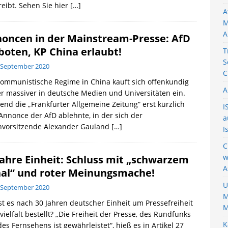
reibt. Sehen Sie hier
[…]
A
M
A
oncen in der Mainstream-Presse: AfD
boten, KP China erlaubt!
T
S
 September 2020
C
ommunistische Regime in China kauft sich offenkundig
A
 massiver in deutsche Medien und Universitäten ein.
nd die „Frankfurter Allgemeine Zeitung“ erst kürzlich
I
Annonce der AfD ablehnte, in der sich der
a
nvorsitzende Alexander Gauland
[…]
I
C
w
Jahre Einheit: Schluss mit „schwarzem
A
al“ und roter Meinungsmache!
U
 September 2020
M
st es nach 30 Jahren deutscher Einheit um Pressefreiheit
M
vielfalt bestellt? „Die Freiheit der Presse, des Rundfunks
K
es Fernsehens ist gewährleistet“, hieß es in Artikel 27