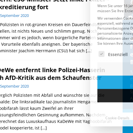
kreditierung fort
 September 2020
Polizisten in rot-grünen Kreisen ein Dauerfeindbild
Cookie-Details
CDU & Ampel wollen nach
ellen, ist nichts Neues und schlimm genug. Noch
mmer wird es jedoch, wenn bürgerliche Parteien sich
der Wahl wieder Afghanen
a
 Vorurteile ebenfalls aneignen. Der bayerische
einfliegen: Zeit für ein
nminister Joachim Herrmann (CSU) hat sich
[…]
Asylmoratorium!
Die Bundesregierung und die CDU
eWe entfernt linke Polizei-Hasserin
halten die Wähler für dumm! Weil die
T
h AfD-Kritik aus dem Schaufenster
Stimmung wegen der von Afghanen
e
verübten Anschläge kippte, wurden die
g
 September 2020
Flüge vor der
[...]
S
erglich Polizisten mit Abfall und wünschte sie auf die
A
alde: Die linksradikale taz-Journalistin Hengameh
obifarah lässt kaum Zweifel an ihrer
assungsfeindlichen Gesinnung aufkommen. Nachdem
erechnet das Luxuskaufhaus KaDeWe mit Yaghoobifarah
odel kooperierte, ist
[…]