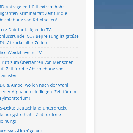
fD-Anfrage enthüllt extrem hohe
igranten-Kriminalität: Zeit für die
bschiebung von Kriminellen!
rotz Dobrindt-Lügen in TV-
chlussrunde: CO₂-Bepreisung ist größte
DU-Abzocke aller Zeiten!
lice Weidel live im TV!
S ruft zum Überfahren von Menschen
uf: Zeit für die Abschiebung von
slamisten!
DU & Ampel wollen nach der Wahl
ieder Afghanen einfliegen: Zeit für ein
sylmoratorium!
S-Doku: Deutschland unterdrückt
einungsfreiheit – Zeit für freie
einung!
arnevals-Umzüge aus