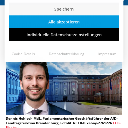
Speichern
Die Brandenburger brauchen
Alle akzeptieren
Lehrpläne, keine Leerpläne!
Individuelle Datenschutzeinstellungen
17. August 2020
Cookie-Details
Datenschutzerklärung
Impressum
Dennis Hohloch MdL, Parlamentarischer Geschäftsführer der AfD-
Landtagsfraktion Brandenburg, FotoAfD/CC0-Pixabay-2761226
CC0-
Pixabay