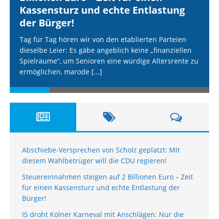
Kassensturz und echte Entlastung
der Bürger!
Tag für Tag hören wir von den etablierten Parteien
dieselbe Leier: Es gäbe angeblich keine „finanziellen
Spielräume“, um Senioren eine würdige Altersrente zu
ermöglichen, marode
[...]
Abschiebe-Versprechen von Scholz geplatzt: Mit
diesem Wahlbetrüger will die CDU regieren!
Steuereinnahmen steigen auf 2 Billionen Euro – Zeit
für einen Kassensturz und echte Entlastung der
Bürger!
IS droht Kölner Karneval mit Anschlägen: Nur die