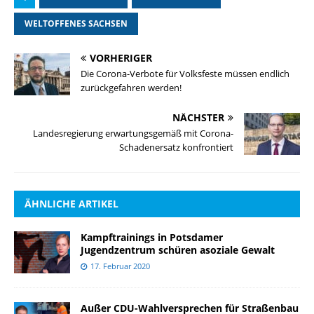
WELTOFFENES SACHSEN
VORHERIGER
Die Corona-Verbote für Volksfeste müssen endlich
zurückgefahren werden!
NÄCHSTER
Landesregierung erwartungsgemäß mit Corona-
Schadenersatz konfrontiert
Mit die
Datenschutzeinstellungen
ÄHNLICHE ARTIKEL
Wir nutzen Cookies auf unserer Website. Einige von ihnen sind
essenziell, während andere uns helfen, diese Website und Ihre
Kampftrainings in Potsdamer
Erfahrung zu verbessern.
Jugendzentrum schüren asoziale Gewalt
Wenn Sie unter 16 Jahre alt sind und Ihre Zustimmung zu freiwilligen
17. Februar 2020
Diensten geben möchten, müssen Sie Ihre Erziehungsberechtigten
um Erlaubnis bitten.
Wir verwenden Cookies und andere Technologien auf unserer
Außer CDU-Wahlversprechen für Straßenbau
Website. Einige von ihnen sind essenziell, während andere uns