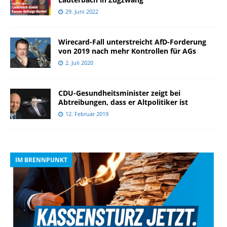
29. Juni 2022
Wirecard-Fall unterstreicht AfD-Forderung
von 2019 nach mehr Kontrollen für AGs
2. Juli 2020
CDU-Gesundheitsminister zeigt bei
Abtreibungen, dass er Altpolitiker ist
12. Februar 2019
IM BRENNPUNKT
I