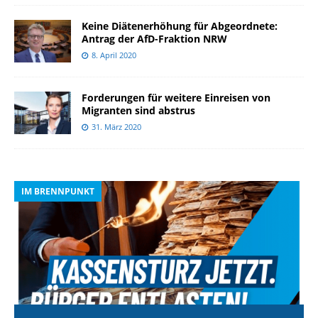
Keine Diätenerhöhung für Abgeordnete:
Antrag der AfD-Fraktion NRW
8. April 2020
Forderungen für weitere Einreisen von
Migranten sind abstrus
31. März 2020
IM BRENNPUNKT
I