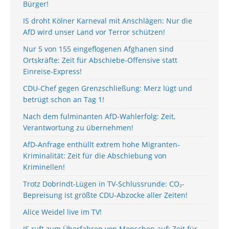
Bürger!
IS droht Kölner Karneval mit Anschlägen: Nur die
AfD wird unser Land vor Terror schützen!
Nur 5 von 155 eingeflogenen Afghanen sind
Ortskräfte: Zeit für Abschiebe-Offensive statt
Einreise-Express!
CDU-Chef gegen Grenzschließung: Merz lügt und
betrügt schon an Tag 1!
Nach dem fulminanten AfD-Wahlerfolg: Zeit,
Verantwortung zu übernehmen!
AfD-Anfrage enthüllt extrem hohe Migranten-
Kriminalität: Zeit für die Abschiebung von
Kriminellen!
Trotz Dobrindt-Lügen in TV-Schlussrunde: CO₂-
Bepreisung ist größte CDU-Abzocke aller Zeiten!
Alice Weidel live im TV!
IS ruft zum Überfahren von Menschen auf: Zeit für