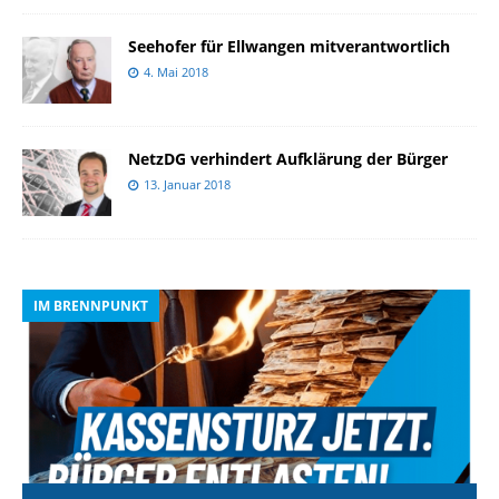
Seehofer für Ellwangen mitverantwortlich
4. Mai 2018
NetzDG verhindert Aufklärung der Bürger
13. Januar 2018
IM BRENNPUNKT
I