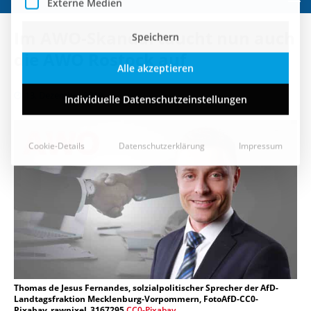
Speichern
Im AWO-Skandal taucht nun auch
Alle akzeptieren
die AWO Rostock auf
Individuelle Datenschutzeinstellungen
13. Dezember 2019
Cookie-Details
Datenschutzerklärung
Impressum
Thomas de Jesus Fernandes, solzialpolitischer Sprecher der AfD-
Landtagsfraktion Mecklenburg-Vorpommern, FotoAfD-CC0-
Pixabay_rawpixel_3167295
CC0-Pixabay