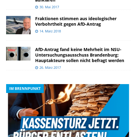
30. Mai 2017
Fraktionen stimmen aus ideologischer
Verbohrtheit gegen AfD-Antrag
14. März 2018
AfD-Antrag fand keine Mehrheit im NSU-
Untersuchungsausschuss Brandenburg:
Hauptakteure sollen nicht befragt werden
26. März 2017
IM BRENNPUNKT
I