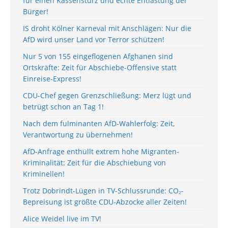
für einen Kassensturz und echte Entlastung der
Bürger!
IS droht Kölner Karneval mit Anschlägen: Nur die
AfD wird unser Land vor Terror schützen!
Nur 5 von 155 eingeflogenen Afghanen sind
Ortskräfte: Zeit für Abschiebe-Offensive statt
Einreise-Express!
CDU-Chef gegen Grenzschließung: Merz lügt und
betrügt schon an Tag 1!
Nach dem fulminanten AfD-Wahlerfolg: Zeit,
Verantwortung zu übernehmen!
AfD-Anfrage enthüllt extrem hohe Migranten-
Kriminalität: Zeit für die Abschiebung von
Kriminellen!
Trotz Dobrindt-Lügen in TV-Schlussrunde: CO₂-
Bepreisung ist größte CDU-Abzocke aller Zeiten!
Alice Weidel live im TV!