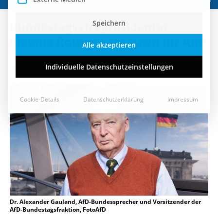
Speichern
Bundestagsvizepräsidentin
Alle akzeptieren
Claudia Roth missbraucht ihr Amt
Individuelle Datenschutzeinstellungen
12. November 2019
Cookie-Details
Datenschutzerklärung
Impressum
Dr. Alexander Gauland, AfD-Bundessprecher und Vorsitzender der
AfD-Bundestagsfraktion, FotoAfD