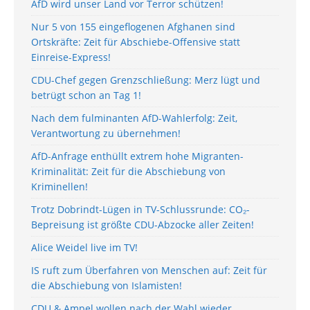
AfD wird unser Land vor Terror schützen!
Nur 5 von 155 eingeflogenen Afghanen sind
Ortskräfte: Zeit für Abschiebe-Offensive statt
Einreise-Express!
CDU-Chef gegen Grenzschließung: Merz lügt und
betrügt schon an Tag 1!
Nach dem fulminanten AfD-Wahlerfolg: Zeit,
Verantwortung zu übernehmen!
AfD-Anfrage enthüllt extrem hohe Migranten-
Kriminalität: Zeit für die Abschiebung von
Kriminellen!
Trotz Dobrindt-Lügen in TV-Schlussrunde: CO₂-
Bepreisung ist größte CDU-Abzocke aller Zeiten!
Alice Weidel live im TV!
IS ruft zum Überfahren von Menschen auf: Zeit für
die Abschiebung von Islamisten!
CDU & Ampel wollen nach der Wahl wieder