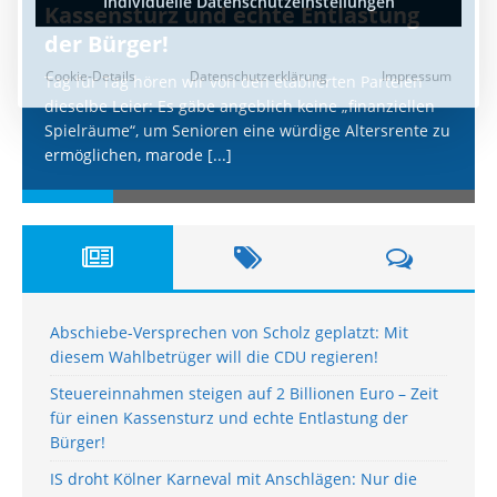
Kassensturz und echte Entlastung
der Bürger!
Tag für Tag hören wir von den etablierten Parteien
dieselbe Leier: Es gäbe angeblich keine „finanziellen
Spielräume“, um Senioren eine würdige Altersrente zu
ermöglichen, marode
[...]
Abschiebe-Versprechen von Scholz geplatzt: Mit
diesem Wahlbetrüger will die CDU regieren!
Steuereinnahmen steigen auf 2 Billionen Euro – Zeit
für einen Kassensturz und echte Entlastung der
Bürger!
IS droht Kölner Karneval mit Anschlägen: Nur die