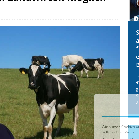
Cookie-Details
CDU & Ampel wollen nach
der Wahl wieder Afghanen
a
einfliegen: Zeit für ein
Asylmoratorium!
Die Bundesregierung und die CDU
halten die Wähler für dumm! Weil die
T
Stimmung wegen der von Afghanen
e
verübten Anschläge kippte, wurden die
g
Flüge vor der
[...]
S
A