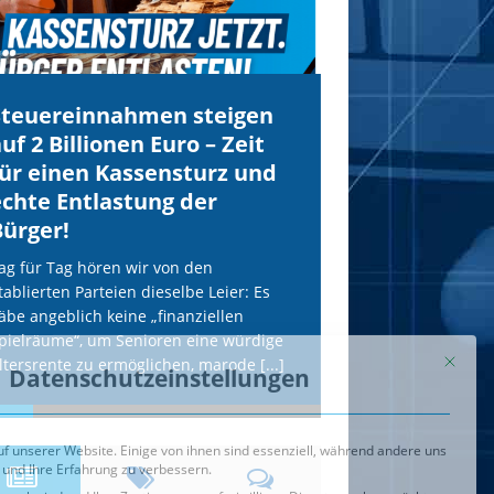
Individuelle Datenschutzeinstellungen
Datenschutzerklärung
Impressum
Steuereinnahmen steigen
IS droht Köln
uf 2 Billionen Euro – Zeit
mit Anschläg
für einen Kassensturz und
AfD wird uns
echte Entlastung der
Terror schüt
Bürger!
Unsere freiheitlich
erneut vom IS-Terr
ag für Tag hören wir von den
etablierten Parteien
tablierten Parteien dieselbe Leier: Es
hohle Phrasen. Die
äbe angeblich keine „finanziellen
Terror-Webseite „Al
pielräume“, um Senioren eine würdige
[...]
ltersrente zu ermöglichen, marode
[...]