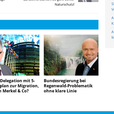
S
Naturschutz!
V
A
K
A
M
Delegation mit 5-
Bundesregierung bei
lan zur Migration,
Regenwald-Problematik
n Merkel & Co?
ohne klare Linie