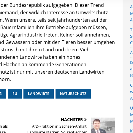
n der Bundesrepublik aufgegeben. Dieser Trend
A
iemand, der wirklich Interesse an Umweltschutz
M
n. Wenn unsere, teils seit Jahrhunderten auf der
A
n Bauernfamilien ihre Betriebe aufgeben müssen,
T
tätige Agrarindustrie treten. Keiner soll annehmen,
S
nd Gewässern oder mit den Tieren besser umgehen
C
historisch mit ihrem Land und ihrem Vieh
A
undenen Landwirte haben ein hohes
I
und Flächen an kommende Generationen
a
hutz ist nur mit unseren deutschen Landwirten
I
horn.
C
w
G
EU
LANDWIRTE
NATURSCHUTZ
A
U
M
NÄCHSTER
M
h als
AfD-Fraktion in Sachsen-Anhalt
K
rage
Landwirte stärken: So geht echter