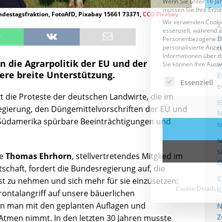
destagsfraktion, FotoAfD, Pixabay 15661 73371,
CC0-Pixabay
A
g
d
n die Agrarpolitik der EU und der
S
re breite Unterstützung.
E
e
t die Proteste der deutschen Landwirte, die im
I
gierung, den Düngemittelvorschriften der EU und
N
üdamerika spürbare Beeinträchtigungen und
s
N
s
te
Thomas Ehrhorn
, stellvertretendes Mitglied im
O
chaft, fordert die Bundesregierung auf, die
C
t zu nehmen und sich mehr für sie einzusetzen:
l
 Frontalangriff auf unsere bäuerlichen
en man mit den geplanten Auflagen und
N
Z
Atmen nimmt. In den letzten 30 Jahren musste