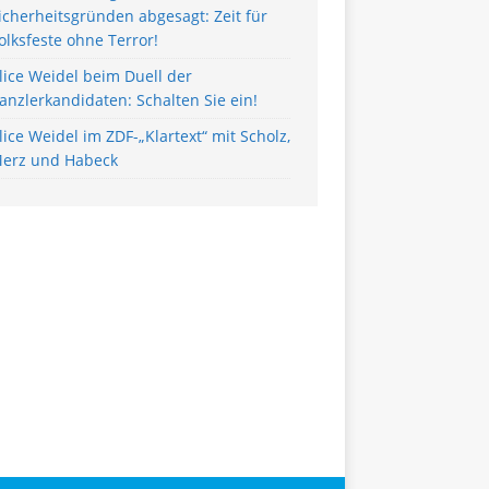
icherheitsgründen abgesagt: Zeit für
olksfeste ohne Terror!
lice Weidel beim Duell der
anzlerkandidaten: Schalten Sie ein!
lice Weidel im ZDF-„Klartext“ mit Scholz,
erz und Habeck