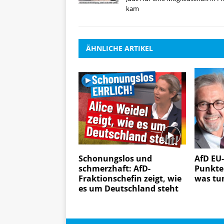
kam
ÄHNLICHE ARTIKEL
Schonungslos und
AfD EU-
schmerzhaft: AfD-
Punktep
Fraktionschefin zeigt, wie
was tu
es um Deutschland steht