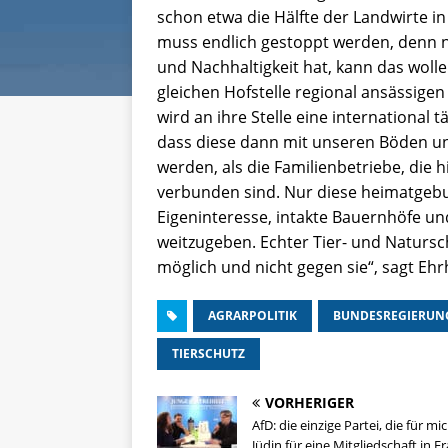
schon etwa die Hälfte der Landwirte i
muss endlich gestoppt werden, denn n
und Nachhaltigkeit hat, kann das wolle
gleichen Hofstelle regional ansässige
wird an ihre Stelle eine international 
dass diese dann mit unseren Böden u
werden, als die Familienbetriebe, die 
verbunden sind. Nur diese heimatgeb
Eigeninteresse, intakte Bauernhöfe 
weitzugeben. Echter Tier- und Natursc
möglich und nicht gegen sie“, sagt Ehr
AGRARPOLITIK
BUNDESREGIERUN
TIERSCHUTZ
VORHERIGER
AfD: die einzige Partei, die für mic
Jüdin für eine Mitgliedschaft in F