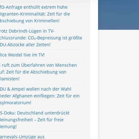
fD-Anfrage enthüllt extrem hohe
igranten-Kriminalität: Zeit für die
bschiebung von Kriminellen!
rotz Dobrindt-Lügen in TV-
chlussrunde: CO₂-Bepreisung ist größte
DU-Abzocke aller Zeiten!
lice Weidel live im TV!
S ruft zum Überfahren von Menschen
uf: Zeit für die Abschiebung von
slamisten!
DU & Ampel wollen nach der Wahl
ieder Afghanen einfliegen: Zeit für ein
sylmoratorium!
S-Doku: Deutschland unterdrückt
einungsfreiheit – Zeit für freie
einung!
arnevals-Umzüge aus