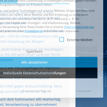
bschiebe-Versprechen von Scholz
eplatzt: Mit diesem Wahlbetrüger will
ie CDU regieren!
teuereinnahmen steigen auf 2 Billionen
uro – Zeit für einen Kassensturz und
chte Entlastung der Bürger!
S droht Kölner Karneval mit Anschlägen:
ur die AfD wird unser Land vor Terror
chützen!
ur 5 von 155 eingeflogenen Afghanen
ind Ortskräfte: Zeit für Abschiebe-
ffensive statt Einreise-Express!
DU-Chef gegen Grenzschließung: Merz
ügt und betrügt schon an Tag 1!
ach dem fulminanten AfD-Wahlerfolg:
eit, Verantwortung zu übernehmen!