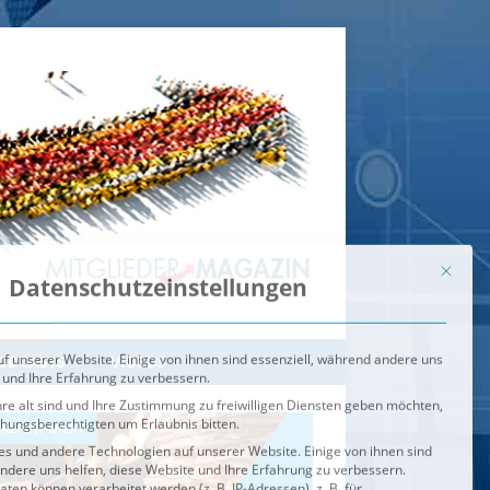
Mit dies
Datenschutzeinstellungen
f unserer Website. Einige von ihnen sind essenziell, während andere uns
 und Ihre Erfahrung zu verbessern.
re alt sind und Ihre Zustimmung zu freiwilligen Diensten geben möchten,
ehungsberechtigten um Erlaubnis bitten.
s und andere Technologien auf unserer Website. Einige von ihnen sind
ndere uns helfen, diese Website und Ihre Erfahrung zu verbessern.
n können verarbeitet werden (z. B. IP-Adressen), z. B. für
igen und Inhalte oder Anzeigen- und Inhaltsmessung.
Weitere
ie Verwendung Ihrer Daten finden Sie in unserer
Datenschutzerklärung
.
ahl jederzeit unter
Einstellungen
widerrufen oder anpassen.
e der Service-Gruppen, für die eine Einwilligung erteilt werden ka
Externe Medien
ODCASTS
VIDEOS
Speichern
BRENNPUNKT
IM BRENNPUNKT
Alle akzeptieren