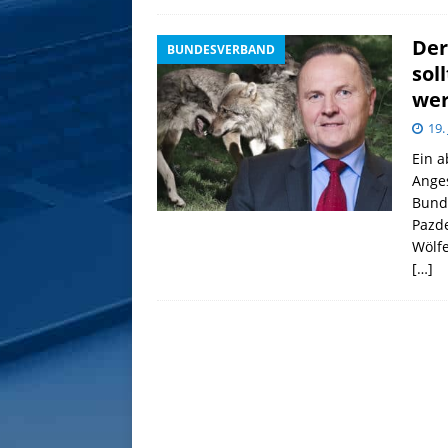
Der
BUNDESVERBAND
sol
we
19.
Ein a
Anges
Bunde
Pazde
Wölfe
[…]