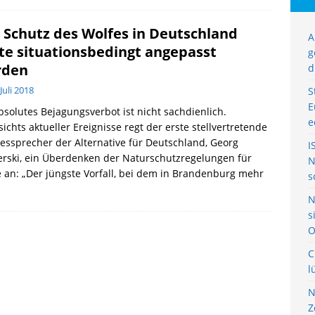
 Schutz des Wolfes in Deutschland
A
lte situationsbedingt angepasst
g
rden
d
 Juli 2018
S
E
bsolutes Bejagungsverbot ist nicht sachdienlich.
e
ichts aktueller Ereignisse regt der erste stellvertretende
ssprecher der Alternative für Deutschland, Georg
I
rski, ein Überdenken der Naturschutzregelungen für
N
 an: „Der jüngste Vorfall, bei dem in Brandenburg mehr
s
N
s
O
C
l
N
Z