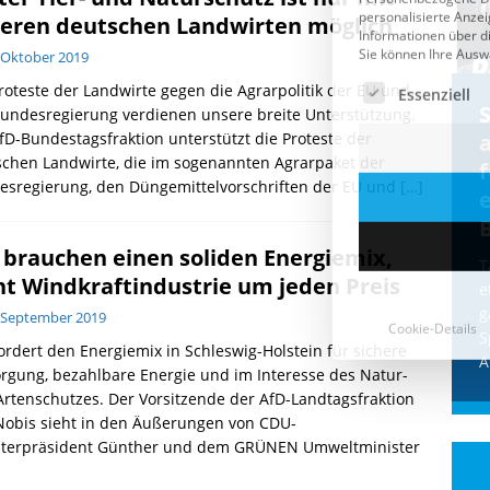
eren deutschen Landwirten möglich
 Oktober 2019
roteste der Landwirte gegen die Agrarpolitik der EU und
Cookie-Details
CDU & Ampel wollen nach
undesregierung verdienen unsere breite Unterstützung.
fD-Bundestagsfraktion unterstützt die Proteste der
der Wahl wieder Afghanen
a
chen Landwirte, die im sogenannten Agrarpaket der
einfliegen: Zeit für ein
esregierung, den Düngemittelvorschriften der EU und
[…]
Asylmoratorium!
Die Bundesregierung und die CDU
 brauchen einen soliden Energiemix,
halten die Wähler für dumm! Weil die
T
ht Windkraftindustrie um jeden Preis
Stimmung wegen der von Afghanen
e
verübten Anschläge kippte, wurden die
g
 September 2019
Flüge vor der
[...]
S
ordert den Energiemix in Schleswig-Holstein für sichere
A
rgung, bezahlbare Energie und im Interesse des Natur-
rtenschutzes. Der Vorsitzende der AfD-Landtagsfraktion
Nobis sieht in den Äußerungen von CDU-
sterpräsident Günther und dem GRÜNEN Umweltminister