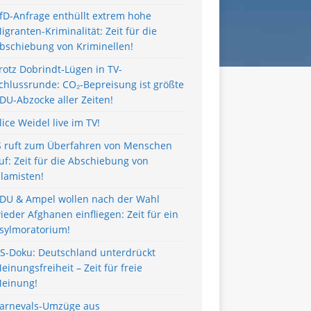
fD-Anfrage enthüllt extrem hohe
igranten-Kriminalität: Zeit für die
bschiebung von Kriminellen!
rotz Dobrindt-Lügen in TV-
chlussrunde: CO₂-Bepreisung ist größte
DU-Abzocke aller Zeiten!
lice Weidel live im TV!
S ruft zum Überfahren von Menschen
uf: Zeit für die Abschiebung von
slamisten!
DU & Ampel wollen nach der Wahl
ieder Afghanen einfliegen: Zeit für ein
sylmoratorium!
S-Doku: Deutschland unterdrückt
einungsfreiheit – Zeit für freie
einung!
arnevals-Umzüge aus