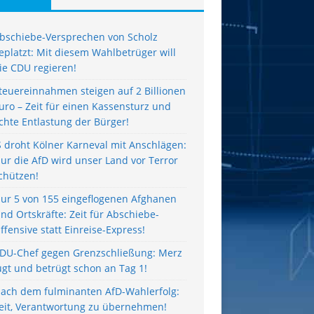
bschiebe-Versprechen von Scholz
eplatzt: Mit diesem Wahlbetrüger will
ie CDU regieren!
teuereinnahmen steigen auf 2 Billionen
uro – Zeit für einen Kassensturz und
chte Entlastung der Bürger!
S droht Kölner Karneval mit Anschlägen:
ur die AfD wird unser Land vor Terror
chützen!
ur 5 von 155 eingeflogenen Afghanen
ind Ortskräfte: Zeit für Abschiebe-
ffensive statt Einreise-Express!
DU-Chef gegen Grenzschließung: Merz
ügt und betrügt schon an Tag 1!
ach dem fulminanten AfD-Wahlerfolg:
eit, Verantwortung zu übernehmen!