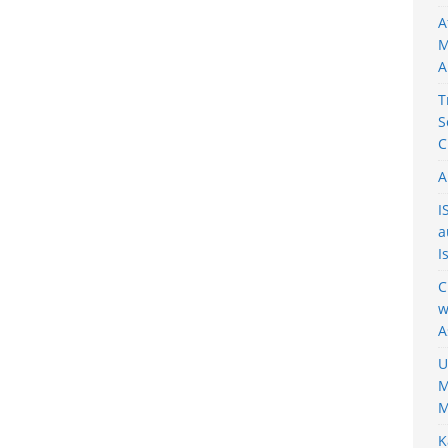
A
M
A
T
S
C
A
I
a
I
C
w
A
U
M
M
K