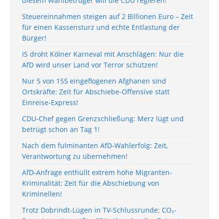
diesem Wahlbetrüger will die CDU regieren!
Steuereinnahmen steigen auf 2 Billionen Euro – Zeit
für einen Kassensturz und echte Entlastung der
Bürger!
IS droht Kölner Karneval mit Anschlägen: Nur die
AfD wird unser Land vor Terror schützen!
Nur 5 von 155 eingeflogenen Afghanen sind
Ortskräfte: Zeit für Abschiebe-Offensive statt
Einreise-Express!
CDU-Chef gegen Grenzschließung: Merz lügt und
betrügt schon an Tag 1!
Nach dem fulminanten AfD-Wahlerfolg: Zeit,
Verantwortung zu übernehmen!
AfD-Anfrage enthüllt extrem hohe Migranten-
Kriminalität: Zeit für die Abschiebung von
Kriminellen!
Trotz Dobrindt-Lügen in TV-Schlussrunde: CO₂-