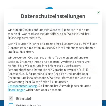
Mit die
Datenschutzeinstellungen
Wir nutzen Cookies auf unserer Website. Einige von ihnen sind
essenziell, während andere uns helfen, diese Website und Ihre
Erfahrung zu verbessern.
Wenn Sie unter 16 Jahre alt sind und Ihre Zustimmung zu freiwilligen
Diensten geben möchten, müssen Sie Ihre Erziehungsberechtigten
um Erlaubnis bitten.
Wir verwenden Cookies und andere Technologien auf unserer
Website. Einige von ihnen sind essenziell, während andere uns
helfen, diese Website und Ihre Erfahrung zu verbessern.
Personenbezogene Daten können verarbeitet werden (z. B. IP-
Adressen), z. B. für personalisierte Anzeigen und Inhalte oder
Anzeigen- und Inhaltsmessung.
Weitere Informationen über die
Verwendung Ihrer Daten finden Sie in unserer
Datenschutzerklärung
.
Sie können Ihre Auswahl jederzeit unter
Einstellungen
widerrufen oder anpassen.
Es folgt eine Liste der Service-Gruppen, für die eine Einwilli
Essenziell
Externe Medien