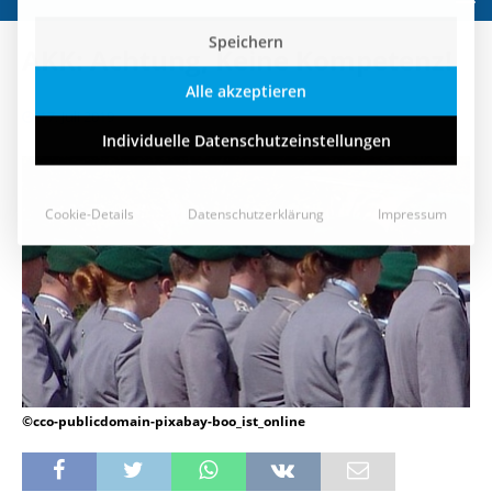
Speichern
AKK: Achtung, Keine Kompetenz!
Alle akzeptieren
17. Juli 2019
Individuelle Datenschutzeinstellungen
Cookie-Details
Datenschutzerklärung
Impressum
©cco-publicdomain-pixabay-boo_ist_online