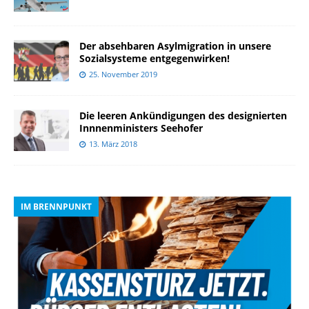
Der absehbaren Asylmigration in unsere
Sozialsysteme entgegenwirken!
25. November 2019
Die leeren Ankündigungen des designierten
Innnenministers Seehofer
13. März 2018
IM BRENNPUNKT
I