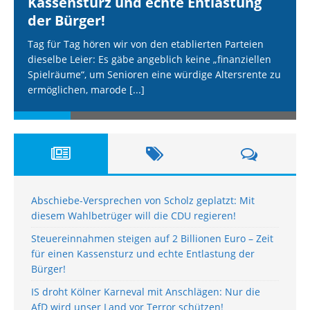
Kassensturz und echte Entlastung
der Bürger!
Tag für Tag hören wir von den etablierten Parteien
dieselbe Leier: Es gäbe angeblich keine „finanziellen
Spielräume“, um Senioren eine würdige Altersrente zu
ermöglichen, marode
[...]
Abschiebe-Versprechen von Scholz geplatzt: Mit
diesem Wahlbetrüger will die CDU regieren!
Steuereinnahmen steigen auf 2 Billionen Euro – Zeit
für einen Kassensturz und echte Entlastung der
Bürger!
IS droht Kölner Karneval mit Anschlägen: Nur die
AfD wird unser Land vor Terror schützen!