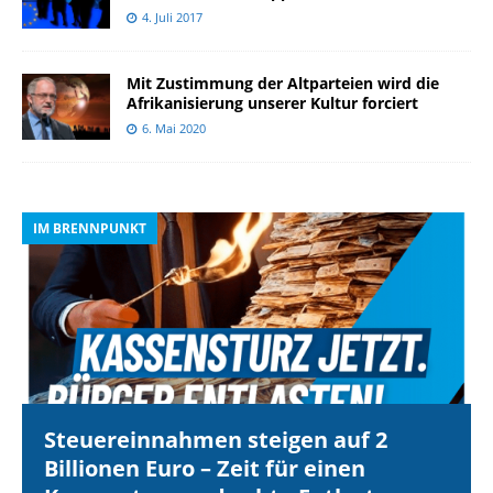
4. Juli 2017
Mit Zustimmung der Altparteien wird die
Afrikanisierung unserer Kultur forciert
6. Mai 2020
IM BRENNPUNKT
I
Steuereinnahmen steigen auf 2
Billionen Euro – Zeit für einen