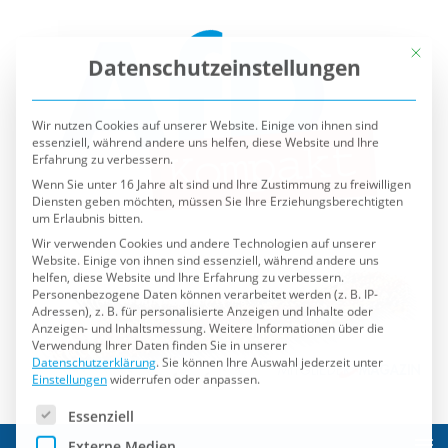
Mit die
Datenschutzeinstellungen
Wir nutzen Cookies auf unserer Website. Einige von ihnen sind
essenziell, während andere uns helfen, diese Website und Ihre
Erfahrung zu verbessern.
Wenn Sie unter 16 Jahre alt sind und Ihre Zustimmung zu freiwilligen
Diensten geben möchten, müssen Sie Ihre Erziehungsberechtigten
um Erlaubnis bitten.
Wir verwenden Cookies und andere Technologien auf unserer
Website. Einige von ihnen sind essenziell, während andere uns
helfen, diese Website und Ihre Erfahrung zu verbessern.
Personenbezogene Daten können verarbeitet werden (z. B. IP-
Adressen), z. B. für personalisierte Anzeigen und Inhalte oder
Anzeigen- und Inhaltsmessung.
Weitere Informationen über die
Verwendung Ihrer Daten finden Sie in unserer
Datenschutzerklärung
.
Sie können Ihre Auswahl jederzeit unter
Einstellungen
widerrufen oder anpassen.
Es folgt eine Liste der Service-Gruppen, für die eine Einwilli
Essenziell
Externe Medien