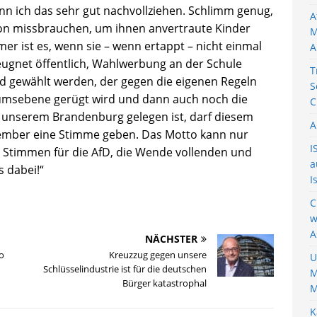
ann ich das sehr gut nachvollziehen. Schlimm genug,
A
on missbrauchen, um ihnen anvertraute Kinder
M
mer ist es, wenn sie – wenn ertappt – nicht einmal
A
eugnet öffentlich, Wahlwerbung an der Schule
T
nd gewählt werden, der gegen die eigenen Regeln
S
riumsebene gerügt wird und dann auch noch die
C
 unserem Brandenburg gelegen ist, darf diesem
A
tember eine Stimme geben. Das Motto kann nur
I
e Stimmen für die AfD, die Wende vollenden und
a
s dabei!“
I
C
w
A
NÄCHSTER
o
Kreuzzug gegen unsere
U
Schlüsselindustrie ist für die deutschen
M
Bürger katastrophal
M
K