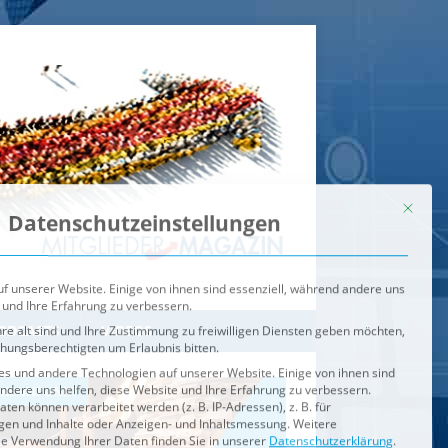
Mit dies
Datenschutzeinstellungen
f unserer Website. Einige von ihnen sind essenziell, während andere uns
 und Ihre Erfahrung zu verbessern.
re alt sind und Ihre Zustimmung zu freiwilligen Diensten geben möchten,
ehungsberechtigten um Erlaubnis bitten.
s und andere Technologien auf unserer Website. Einige von ihnen sind
ndere uns helfen, diese Website und Ihre Erfahrung zu verbessern.
n können verarbeitet werden (z. B. IP-Adressen), z. B. für
igen und Inhalte oder Anzeigen- und Inhaltsmessung.
Weitere
ie Verwendung Ihrer Daten finden Sie in unserer
Datenschutzerklärung
.
ahl jederzeit unter
Einstellungen
widerrufen oder anpassen.
e der Service-Gruppen, für die eine Einwilligung erteilt werden ka
Externe Medien
ODCASTS
VIDEOS
Speichern
BRENNPUNKT
IM BRENNPUNKT
Alle akzeptieren