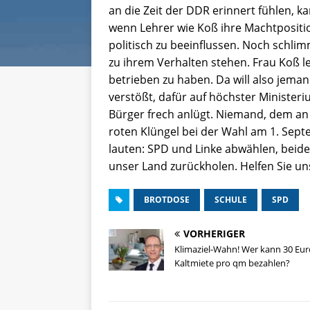
an die Zeit der DDR erinnert fühlen, k
wenn Lehrer wie Koß ihre Machtpositi
politisch zu beeinflussen. Noch schlim
zu ihrem Verhalten stehen. Frau Koß l
betrieben zu haben. Da will also jema
verstößt, dafür auf höchster Ministe
Bürger frech anlügt. Niemand, dem an
roten Klüngel bei der Wahl am 1. Sep
lauten: SPD und Linke abwählen, beid
unser Land zurückholen. Helfen Sie un
BROTDOSE
SCHULE
SPD
VORHERIGER
Klimaziel-Wahn! Wer kann 30 Eur
Kaltmiete pro qm bezahlen?