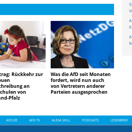
S
V
A
K
A
M
trag: Rückkehr zur
Was die AfD seit Monaten
euen
fordert, wird nun auch
chreibung an
von Vertretern anderer
chulen von
Parteien ausgesprochen
nd-Pfalz
AFD.DE
AFD TV
ALEXA SKILL
PODCASTS
LESERBRIEF