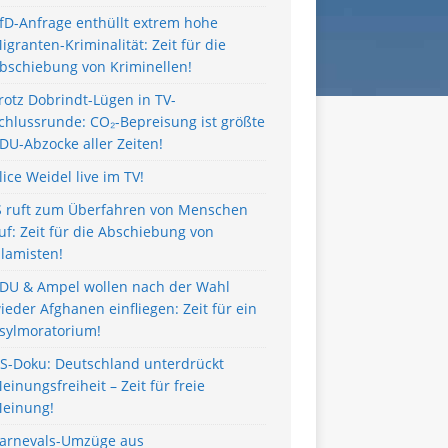
fD-Anfrage enthüllt extrem hohe
igranten-Kriminalität: Zeit für die
bschiebung von Kriminellen!
rotz Dobrindt-Lügen in TV-
chlussrunde: CO₂-Bepreisung ist größte
DU-Abzocke aller Zeiten!
lice Weidel live im TV!
S ruft zum Überfahren von Menschen
uf: Zeit für die Abschiebung von
slamisten!
DU & Ampel wollen nach der Wahl
ieder Afghanen einfliegen: Zeit für ein
sylmoratorium!
S-Doku: Deutschland unterdrückt
einungsfreiheit – Zeit für freie
einung!
arnevals-Umzüge aus