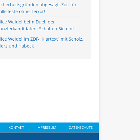
icherheitsgründen abgesagt: Zeit für
olksfeste ohne Terror!
lice Weidel beim Duell der
anzlerkandidaten: Schalten Sie ein!
lice Weidel im ZDF-„Klartext“ mit Scholz,
erz und Habeck
KONTAKT
IMPRESSUM
DATENSCHUTZ