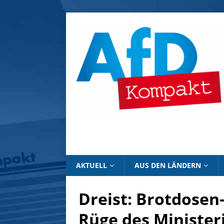
AKTUELL
AUS DEN LÄNDERN
Dreist: Brotdosen-
Rüge des Ministe