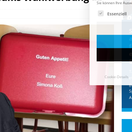
Cookie-Details
CDU & Ampel wollen nach
der Wahl wieder Afghanen
a
einfliegen: Zeit für ein
Asylmoratorium!
Die Bundesregierung und die CDU
halten die Wähler für dumm! Weil die
T
Stimmung wegen der von Afghanen
e
verübten Anschläge kippte, wurden die
g
Flüge vor der
[...]
S
A