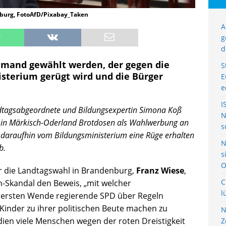
nburg, FotoAfD/Pixabay_Taken
A
g
d
jemand gewählt werden, der gegen die
S
isterium gerügt wird und die Bürger
E
e
I
tagsabgeordnete und Bildungsexpertin Simona Koß
N
w in Märkisch-Oderland Brotdosen als Wahlwerbung an
s
nd daraufhin vom Bildungsministerium eine Rüge erhalten
N
b.
s
O
r die Landtagswahl in Brandenburg,
Franz Wiese
,
C
n-Skandal den Beweis, „mit welcher
l
der ersten Wende regierende SPD über Regeln
 Kinder zu ihrer politischen Beute machen zu
N
ien viele Menschen wegen der roten Dreistigkeit
Z