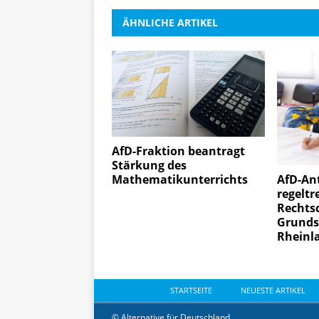
ÄHNLICHE ARTIKEL
AfD-Fraktion beantragt
Stärkung des
Mathematikunterrichts
AfD-An
regeltr
Rechts
Grunds
Rheinla
STARTSEITE
NEUESTE ARTIKEL
© Alternative für Deutschland