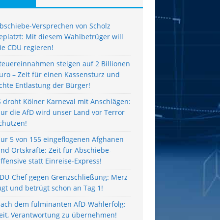
bschiebe-Versprechen von Scholz
eplatzt: Mit diesem Wahlbetrüger will
ie CDU regieren!
teuereinnahmen steigen auf 2 Billionen
uro – Zeit für einen Kassensturz und
chte Entlastung der Bürger!
S droht Kölner Karneval mit Anschlägen:
ur die AfD wird unser Land vor Terror
chützen!
ur 5 von 155 eingeflogenen Afghanen
ind Ortskräfte: Zeit für Abschiebe-
ffensive statt Einreise-Express!
DU-Chef gegen Grenzschließung: Merz
ügt und betrügt schon an Tag 1!
ach dem fulminanten AfD-Wahlerfolg:
eit, Verantwortung zu übernehmen!