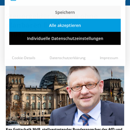
Speichern
Steuergelder werden ohne
Alle akzeptieren
planbaren Erfolg
rausgeschmissen
Individuelle Datenschutzeinstellungen
3. Juni 2019
Cookie-Details
Datenschutzerklärung
Impressum
Kay Gottschalk MdB, stellvertretender Bundessprecher der AfD und