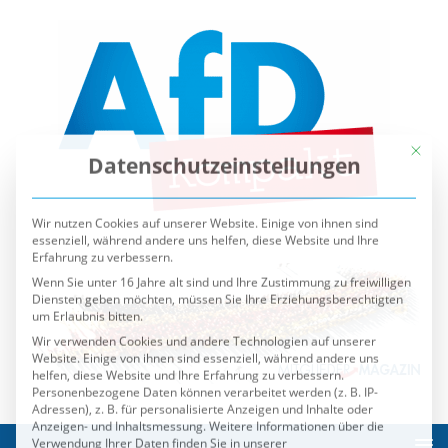
Mit die
Datenschutzeinstellungen
Wir nutzen Cookies auf unserer Website. Einige von ihnen sind
essenziell, während andere uns helfen, diese Website und Ihre
Erfahrung zu verbessern.
Wenn Sie unter 16 Jahre alt sind und Ihre Zustimmung zu freiwilligen
Diensten geben möchten, müssen Sie Ihre Erziehungsberechtigten
um Erlaubnis bitten.
Wir verwenden Cookies und andere Technologien auf unserer
Website. Einige von ihnen sind essenziell, während andere uns
helfen, diese Website und Ihre Erfahrung zu verbessern.
Personenbezogene Daten können verarbeitet werden (z. B. IP-
Adressen), z. B. für personalisierte Anzeigen und Inhalte oder
Anzeigen- und Inhaltsmessung.
Weitere Informationen über die
Verwendung Ihrer Daten finden Sie in unserer
Datenschutzerklärung
.
Sie können Ihre Auswahl jederzeit unter
Einstellungen
widerrufen oder anpassen.
Es folgt eine Liste der Service-Gruppen, für die eine Einwilli
Essenziell
Externe Medien