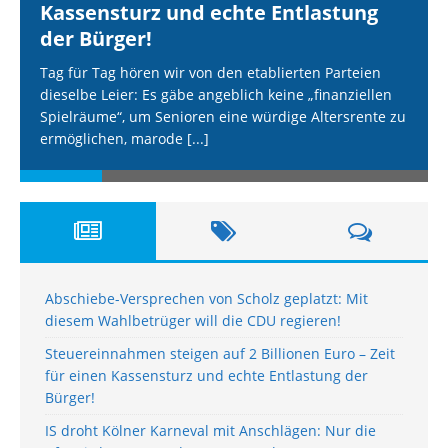
Kassensturz und echte Entlastung
der Bürger!
Tag für Tag hören wir von den etablierten Parteien
dieselbe Leier: Es gäbe angeblich keine „finanziellen
Spielräume“, um Senioren eine würdige Altersrente zu
ermöglichen, marode
[...]
Abschiebe-Versprechen von Scholz geplatzt: Mit
diesem Wahlbetrüger will die CDU regieren!
Steuereinnahmen steigen auf 2 Billionen Euro – Zeit
für einen Kassensturz und echte Entlastung der
Bürger!
IS droht Kölner Karneval mit Anschlägen: Nur die