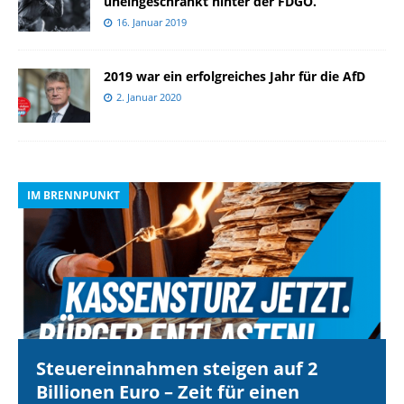
uneingeschränkt hinter der FDGO.”
16. Januar 2019
2019 war ein erfolgreiches Jahr für die AfD
2. Januar 2020
IM BRENNPUNKT
I
Steuereinnahmen steigen auf 2
Billionen Euro – Zeit für einen