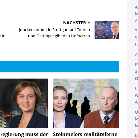
A
M
A
NÄCHSTER
Juncker kommt in Stuttgart auf Touren
T
 in
und Oettinger gibt den Hofnarren
S
C
A
I
a
I
C
w
A
U
M
M
regierung muss der
Steinmeiers realitätsferne
K