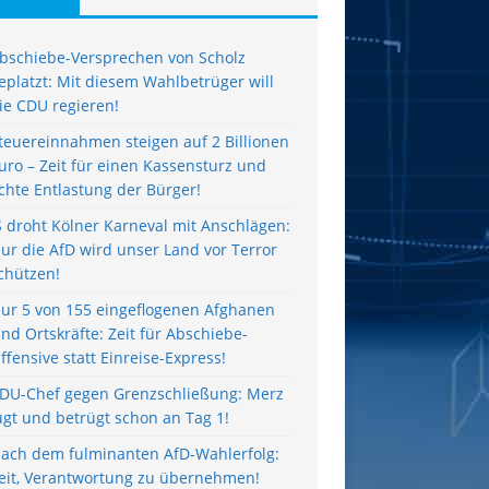
bschiebe-Versprechen von Scholz
eplatzt: Mit diesem Wahlbetrüger will
ie CDU regieren!
teuereinnahmen steigen auf 2 Billionen
uro – Zeit für einen Kassensturz und
chte Entlastung der Bürger!
S droht Kölner Karneval mit Anschlägen:
ur die AfD wird unser Land vor Terror
chützen!
ur 5 von 155 eingeflogenen Afghanen
ind Ortskräfte: Zeit für Abschiebe-
ffensive statt Einreise-Express!
DU-Chef gegen Grenzschließung: Merz
ügt und betrügt schon an Tag 1!
ach dem fulminanten AfD-Wahlerfolg:
eit, Verantwortung zu übernehmen!