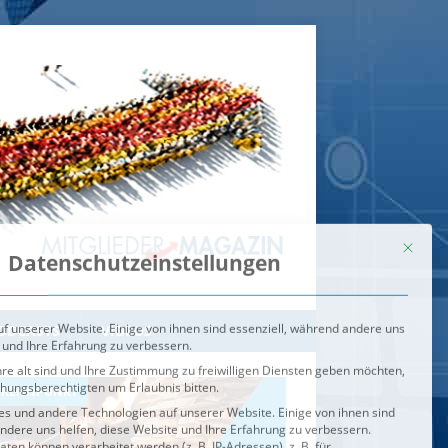
Mit dies
Datenschutzeinstellungen
f unserer Website. Einige von ihnen sind essenziell, während andere uns
 und Ihre Erfahrung zu verbessern.
re alt sind und Ihre Zustimmung zu freiwilligen Diensten geben möchten,
ehungsberechtigten um Erlaubnis bitten.
s und andere Technologien auf unserer Website. Einige von ihnen sind
ndere uns helfen, diese Website und Ihre Erfahrung zu verbessern.
n können verarbeitet werden (z. B. IP-Adressen), z. B. für
igen und Inhalte oder Anzeigen- und Inhaltsmessung.
Weitere
ie Verwendung Ihrer Daten finden Sie in unserer
Datenschutzerklärung
.
ahl jederzeit unter
Einstellungen
widerrufen oder anpassen.
e der Service-Gruppen, für die eine Einwilligung erteilt werden ka
Externe Medien
ODCASTS
VIDEOS
Speichern
BRENNPUNKT
IM BRENNPUNKT
Alle akzeptieren