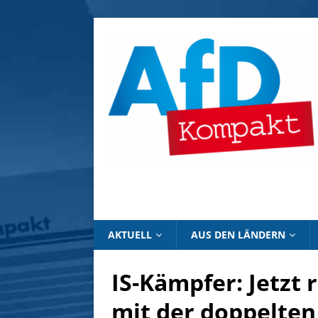
AKTUELL
AUS DEN LÄNDERN
IS-Kämpfer: Jetzt 
mit der doppelten