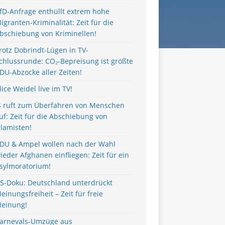
fD-Anfrage enthüllt extrem hohe
igranten-Kriminalität: Zeit für die
bschiebung von Kriminellen!
rotz Dobrindt-Lügen in TV-
chlussrunde: CO₂-Bepreisung ist größte
DU-Abzocke aller Zeiten!
lice Weidel live im TV!
S ruft zum Überfahren von Menschen
uf: Zeit für die Abschiebung von
slamisten!
DU & Ampel wollen nach der Wahl
ieder Afghanen einfliegen: Zeit für ein
sylmoratorium!
S-Doku: Deutschland unterdrückt
einungsfreiheit – Zeit für freie
einung!
arnevals-Umzüge aus