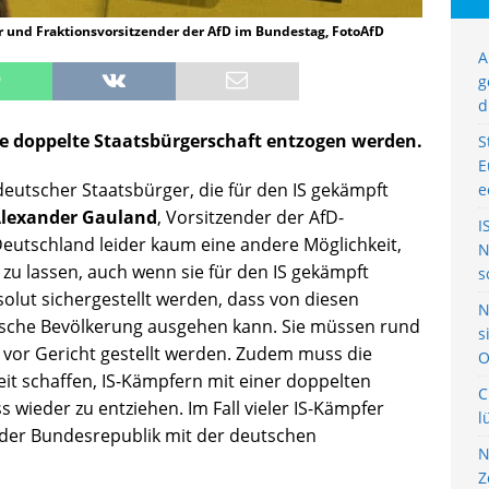
 und Fraktionsvorsitzender der AfD im Bundestag, FotoAfD
A
g
d
ie doppelte Staatsbürgerschaft entzogen werden.
S
E
eutscher Staatsbürger, die für den IS gekämpft
e
Alexander Gauland
, Vorsitzender der AfD-
I
 Deutschland leider kaum eine andere Möglichkeit,
N
 zu lassen, auch wenn sie für den IS gekämpft
s
olut sichergestellt werden, dass von diesen
N
utsche Bevölkerung ausgehen kann. Sie müssen rund
s
or Gericht gestellt werden. Zudem muss die
O
it schaffen, IS-Kämpfern mit einer doppelten
C
wieder zu entziehen. Im Fall vieler IS-Kämpfer
l
g der Bundesrepublik mit der deutschen
N
Z