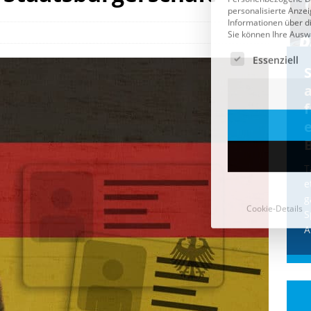
Cookie-Details
CDU & Ampel wollen nach
der Wahl wieder Afghanen
a
einfliegen: Zeit für ein
Asylmoratorium!
Die Bundesregierung und die CDU
halten die Wähler für dumm! Weil die
T
Stimmung wegen der von Afghanen
e
verübten Anschläge kippte, wurden die
g
Flüge vor der
[...]
S
A