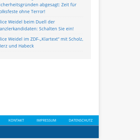
icherheitsgründen abgesagt: Zeit für
olksfeste ohne Terror!
lice Weidel beim Duell der
anzlerkandidaten: Schalten Sie ein!
lice Weidel im ZDF-„Klartext“ mit Scholz,
erz und Habeck
KONTAKT
IMPRESSUM
DATENSCHUTZ