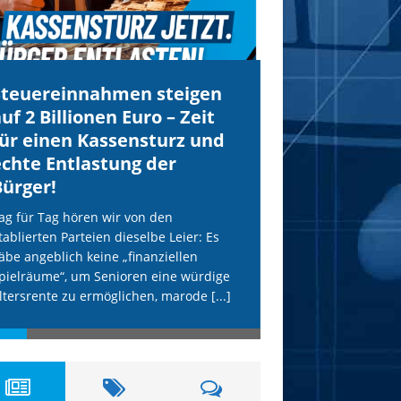
Steuereinnahmen steigen
IS droht Köln
uf 2 Billionen Euro – Zeit
mit Anschläg
für einen Kassensturz und
AfD wird uns
echte Entlastung der
Terror schüt
Bürger!
Unsere freiheitlich
erneut vom IS-Terr
ag für Tag hören wir von den
etablierten Parteien
tablierten Parteien dieselbe Leier: Es
hohle Phrasen. Die
äbe angeblich keine „finanziellen
Terror-Webseite „Al
pielräume“, um Senioren eine würdige
[...]
ltersrente zu ermöglichen, marode
[...]