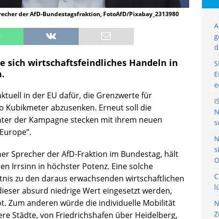
Sprecher der AfD-Bundestagsfraktion, FotoAfD/Pixabay_2313980
A
g
d
 sich wirtschaftsfeindliches Handeln in
S
.
E
e
uell in der EU dafür, die Grenzwerte für
I
o Kubikmeter abzusenken. Erneut soll die
N
ter der Kampagne stecken mit ihrem neuen
s
n Europe”.
N
s
cher Sprecher der AfD-Fraktion im Bundestag, hält
O
en Irrsinn in höchster Potenz. Eine solche
C
tnis zu den daraus erwachsenden wirtschaftlichen
l
dieser absurd niedrige Wert eingesetzt werden,
t. Zum anderen würde die individuelle Mobilität
N
Z
ere Städte, von Friedrichshafen über Heidelberg,