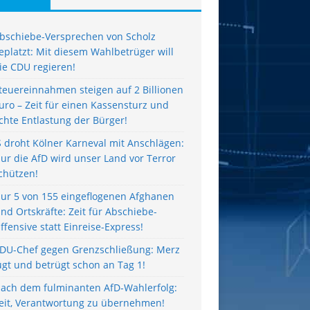
bschiebe-Versprechen von Scholz
eplatzt: Mit diesem Wahlbetrüger will
ie CDU regieren!
teuereinnahmen steigen auf 2 Billionen
uro – Zeit für einen Kassensturz und
chte Entlastung der Bürger!
S droht Kölner Karneval mit Anschlägen:
ur die AfD wird unser Land vor Terror
chützen!
ur 5 von 155 eingeflogenen Afghanen
ind Ortskräfte: Zeit für Abschiebe-
ffensive statt Einreise-Express!
DU-Chef gegen Grenzschließung: Merz
ügt und betrügt schon an Tag 1!
ach dem fulminanten AfD-Wahlerfolg:
eit, Verantwortung zu übernehmen!