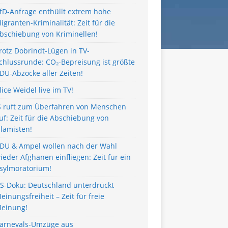
fD-Anfrage enthüllt extrem hohe
igranten-Kriminalität: Zeit für die
bschiebung von Kriminellen!
rotz Dobrindt-Lügen in TV-
chlussrunde: CO₂-Bepreisung ist größte
DU-Abzocke aller Zeiten!
lice Weidel live im TV!
S ruft zum Überfahren von Menschen
uf: Zeit für die Abschiebung von
slamisten!
DU & Ampel wollen nach der Wahl
ieder Afghanen einfliegen: Zeit für ein
sylmoratorium!
S-Doku: Deutschland unterdrückt
einungsfreiheit – Zeit für freie
einung!
arnevals-Umzüge aus