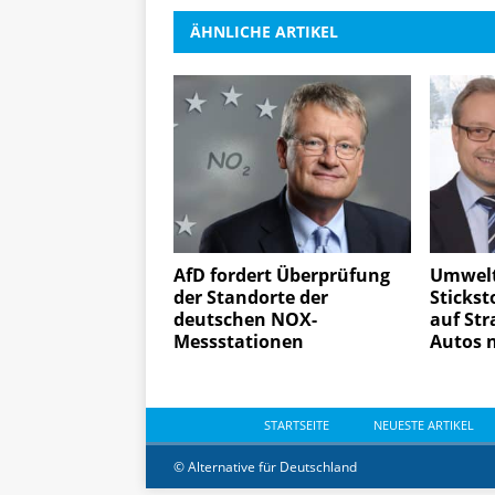
ÄHNLICHE ARTIKEL
AfD fordert Überprüfung
Umwel
der Standorte der
Stickst
deutschen NOX-
auf St
Messstationen
Autos n
STARTSEITE
NEUESTE ARTIKEL
© Alternative für Deutschland