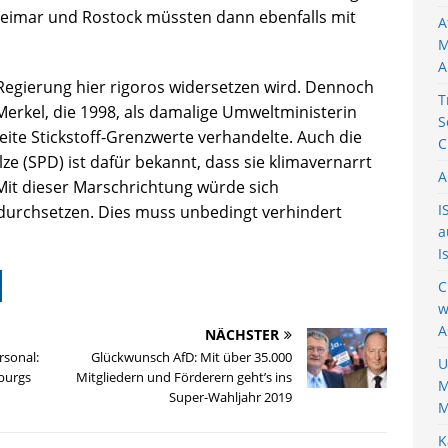
imar und Rostock müssten dann ebenfalls mit
A
M
A
 Regierung hier rigoros widersetzen wird. Dennoch
T
Merkel, die 1998, als damalige Umweltministerin
S
ite Stickstoff-Grenzwerte verhandelte. Auch die
C
e (SPD) ist dafür bekannt, dass sie klimavernarrt
A
. Mit dieser Marschrichtung würde sich
I
 durchsetzen. Dies muss unbedingt verhindert
a
I
C
w
A
NÄCHSTER
rsonal:
Glückwunsch AfD: Mit über 35.000
U
mburgs
Mitgliedern und Förderern geht’s ins
M
Super-Wahljahr 2019
M
K