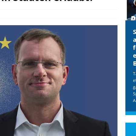
CDU & Ampel wollen nach
der Wahl wieder Afghanen
a
einfliegen: Zeit für ein
Asylmoratorium!
Die Bundesregierung und die CDU
halten die Wähler für dumm! Weil die
T
Stimmung wegen der von Afghanen
e
verübten Anschläge kippte, wurden die
g
Flüge vor der
[...]
S
A