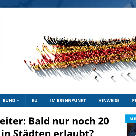
BUND
EU
IM BRENNPUNKT
HINWEISE
P
eiter: Bald nur noch 20
IM BRENNPUNKT
IM 
n Städten erlaubt?