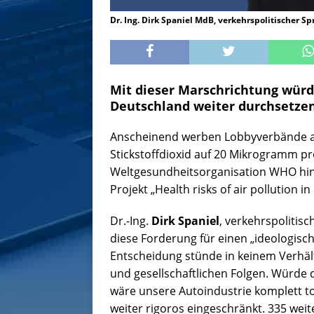
Dr. Ing. Dirk Spaniel MdB, verkehrspolitischer 
Mit dieser Marschrichtung würde
Deutschland weiter durchsetzen
Anscheinend werben Lobbyverbände akt
Stickstoffdioxid auf 20 Mikrogramm pr
Weltgesundheitsorganisation WHO hin
Projekt „Health risks of air pollution i
Dr.-Ing.
Dirk Spaniel
, verkehrspolitis
diese Forderung für einen „ideologisch
Entscheidung stünde in keinem Verhäl
und gesellschaftlichen Folgen. Würde 
wäre unsere Autoindustrie komplett to
weiter rigoros eingeschränkt. 335 weit