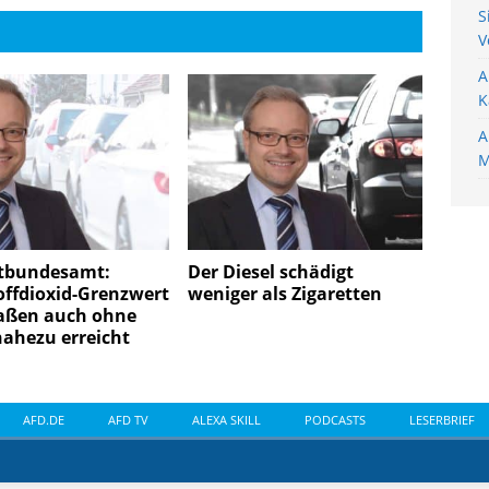
S
V
A
K
A
M
tbundesamt:
Der Diesel schädigt
offdioxid-Grenzwert
weniger als Zigaretten
raßen auch ohne
ahezu erreicht
AFD.DE
AFD TV
ALEXA SKILL
PODCASTS
LESERBRIEF