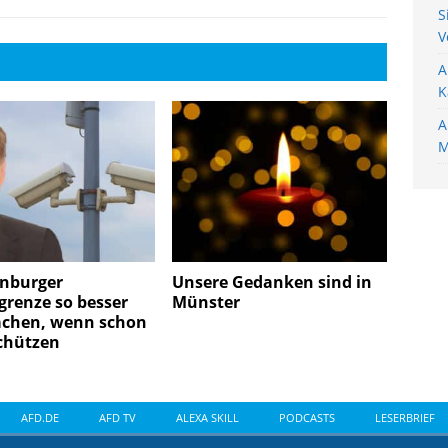
S
V
A
K
A
M
nburger
Unsere Gedanken sind in
grenze so besser
Münster
chen, wenn schon
schützen
AFD.DE
AFD TV
ALEXA SKILL
PODCASTS
LESERBRIEF