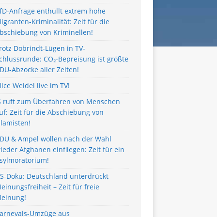
fD-Anfrage enthüllt extrem hohe
igranten-Kriminalität: Zeit für die
bschiebung von Kriminellen!
rotz Dobrindt-Lügen in TV-
chlussrunde: CO₂-Bepreisung ist größte
DU-Abzocke aller Zeiten!
lice Weidel live im TV!
S ruft zum Überfahren von Menschen
uf: Zeit für die Abschiebung von
slamisten!
DU & Ampel wollen nach der Wahl
ieder Afghanen einfliegen: Zeit für ein
sylmoratorium!
S-Doku: Deutschland unterdrückt
einungsfreiheit – Zeit für freie
einung!
arnevals-Umzüge aus