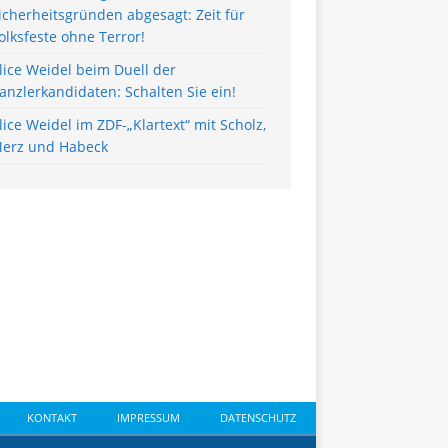
icherheitsgründen abgesagt: Zeit für
olksfeste ohne Terror!
lice Weidel beim Duell der
anzlerkandidaten: Schalten Sie ein!
lice Weidel im ZDF-„Klartext“ mit Scholz,
erz und Habeck
KONTAKT
IMPRESSUM
DATENSCHUTZ