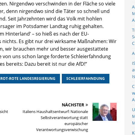
en. Nirgendwo verschwinden in der Fläche so viele
A
er, denn nirgendwo sind die Täter so schnell und
M
and. Seit Jahrzehnten wird das Volk mit hohlen
A
rsager im Potsdamer Landtag ruhig gehalten.
T
im Hinterland‘ – so hieß es nach der EU-
S
s nichts. Es gibt nur drei wirksame Maßnahmen: Wir
C
n, wir brauchen mehr und besser ausgestattete
A
ie von uns schon lange forderte Schleierfahndung
I
s bereits: Dazu bereit ist nur die AfD!“
a
I
ROT-ROTE LANDESREGIERUNG
SCHLEIERFAHNDUNG
C
w
A
NÄCHSTER
U
sicht
Italiens Haushaltsentwurf: Nationale
M
Selbstverantwortung statt
M
europäischer
Verantwortungsverwischung
K