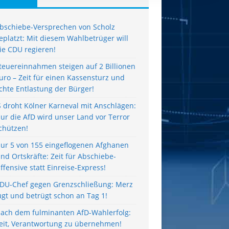
bschiebe-Versprechen von Scholz
eplatzt: Mit diesem Wahlbetrüger will
ie CDU regieren!
teuereinnahmen steigen auf 2 Billionen
uro – Zeit für einen Kassensturz und
chte Entlastung der Bürger!
S droht Kölner Karneval mit Anschlägen:
ur die AfD wird unser Land vor Terror
chützen!
ur 5 von 155 eingeflogenen Afghanen
ind Ortskräfte: Zeit für Abschiebe-
ffensive statt Einreise-Express!
DU-Chef gegen Grenzschließung: Merz
ügt und betrügt schon an Tag 1!
ach dem fulminanten AfD-Wahlerfolg:
eit, Verantwortung zu übernehmen!