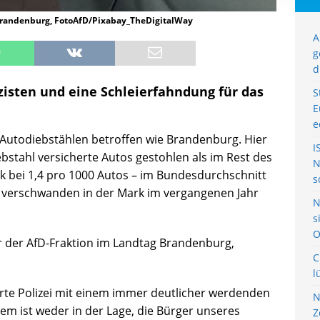
Brandenburg, FotoAfD/Pixabay_TheDigitalWay
A
g
d
isten und eine Schleierfahndung für das
S
E
e
 Autodiebstählen betroffen wie Brandenburg. Hier
I
ebstahl versicherte Autos gestohlen als im Rest des
N
rk bei 1,4 pro 1000 Autos – im Bundesdurchschnitt
s
samt verschwanden in der Mark im vergangenen Jahr
N
s
O
er der AfD-Fraktion im Landtag Brandenburg,
C
l
rte Polizei mit einem immer deutlicher werdenden
N
m ist weder in der Lage, die Bürger unseres
Z