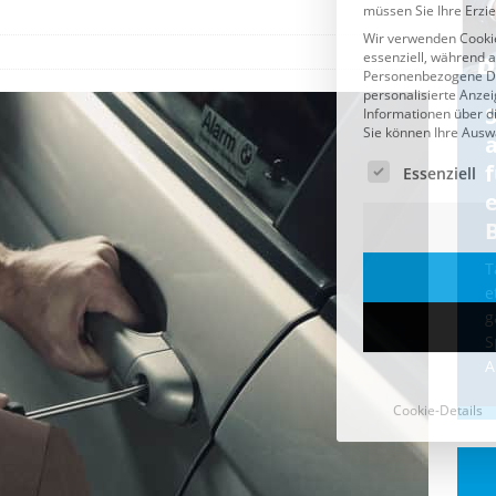
Cookie-Details
CDU & Ampel wollen nach
der Wahl wieder Afghanen
a
einfliegen: Zeit für ein
Asylmoratorium!
Die Bundesregierung und die CDU
halten die Wähler für dumm! Weil die
T
Stimmung wegen der von Afghanen
e
verübten Anschläge kippte, wurden die
g
Flüge vor der
[...]
S
A