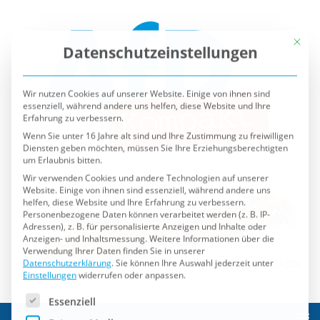
Mit die
Datenschutzeinstellungen
Wir nutzen Cookies auf unserer Website. Einige von ihnen sind
essenziell, während andere uns helfen, diese Website und Ihre
Erfahrung zu verbessern.
Wenn Sie unter 16 Jahre alt sind und Ihre Zustimmung zu freiwilligen
Diensten geben möchten, müssen Sie Ihre Erziehungsberechtigten
um Erlaubnis bitten.
Wir verwenden Cookies und andere Technologien auf unserer
Website. Einige von ihnen sind essenziell, während andere uns
helfen, diese Website und Ihre Erfahrung zu verbessern.
Personenbezogene Daten können verarbeitet werden (z. B. IP-
Adressen), z. B. für personalisierte Anzeigen und Inhalte oder
Anzeigen- und Inhaltsmessung.
Weitere Informationen über die
Verwendung Ihrer Daten finden Sie in unserer
Datenschutzerklärung
.
Sie können Ihre Auswahl jederzeit unter
Einstellungen
widerrufen oder anpassen.
Es folgt eine Liste der Service-Gruppen, für die eine Einwilli
Essenziell
Externe Medien