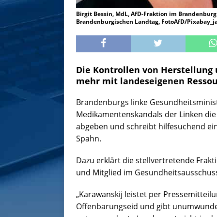
Birgit Bessin, MdL, AfD-Fraktion im Brandenbur
Brandenburgischen Landtag, FotoAfD/Pixabay_j
Die Kontrollen von Herstellung 
mehr mit landeseigenen Ressou
Brandenburgs linke Gesundheitsministe
Medikamentenskandals der Linken die 
abgeben und schreibt hilfesuchend e
Spahn.
Dazu erklärt die stellvertretende Fra
und Mitglied im Gesundheitsausschus
„Karawanskij leistet per Pressemittei
Offenbarungseid und gibt unumwunden