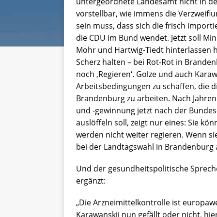
untergeordnete Landesamt nicht in d
vorstellbar, wie immens die Verzweiflu
sein muss, dass sich die frisch import
die CDU im Bund wendet. Jetzt soll Min
Mohr und Hartwig-Tiedt hinterlassen 
Scherz halten – bei Rot-Rot in Branden
noch ‚Regieren‘. Golze und auch Karawa
Arbeitsbedingungen zu schaffen, die d
Brandenburg zu arbeiten. Nach Jahren
und -gewinnung jetzt nach der Bundes
auslöffeln soll, zeigt nur eines: Sie kö
werden nicht weiter regieren. Wenn si
bei der Landtagswahl in Brandenburg 
Und der gesundheitspolitische Sprech
ergänzt:
„Die Arzneimittelkontrolle ist europawe
Karawanskij nun gefällt oder nicht, hi