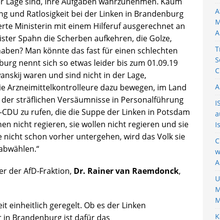
er Lage sind, ihre Aufgaben wahrzunehmen. Kaum
A
ng und Ratlosigkeit bei der Linken in Brandenburg
M
ierte Ministerin mit einem Hilferuf ausgerechnet an
A
ister Spahn die Scherben aufkehren, die Golze,
T
haben? Man könnte das fast für einen schlechten
S
burg nennt sich so etwas leider bis zum 01.09.19
C
nskij waren und sind nicht in der Lage,
ie Arzneimittelkontrolleure dazu bewegen, im Land
A
 der sträflichen Versäumnisse in Personalführung
I
-CDU zu rufen, die die Suppe der Linken in Potsdam
a
nnen nicht regieren, sie wollen nicht regieren und sie
I
e nicht schon vorher untergehen, wird das Volk sie
C
abwählen.“
w
A
er der AfD-Fraktion,
Dr. Rainer van Raemdonck
,
U
M
M
it einheitlich geregelt. Ob es der Linken
K
er in Brandenburg ist dafür das