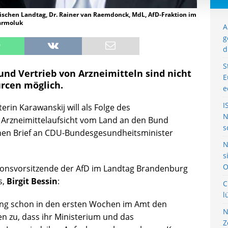
gischen Landtag, Dr. Rainer van Raemdonck, MdL, AfD-Fraktion im
armoluk
A
g
d
S
und Vertrieb von Arzneimitteln sind nicht
E
rcen möglich.
e
I
rin Karawanskij will als Folge des
N
Arzneimittelaufsicht vom Land an den Bund
s
inen Brief an CDU-Bundesgesundheitsminister
N
s
O
ktionsvorsitzende der AfD im Landtag Brandenburg
s,
Birgit Bessin
:
C
l
lung schon in den ersten Wochen im Amt den
N
 zu, dass ihr Ministerium und das
Z