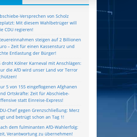
bschiebe-Versprechen von Scholz
eplatzt: Mit diesem Wahlbetrüger will
ie CDU regieren!
teuereinnahmen steigen auf 2 Billionen
uro – Zeit für einen Kassensturz und
chte Entlastung der Bürger!
S droht Kölner Karneval mit Anschlägen:
ur die AfD wird unser Land vor Terror
chützen!
ur 5 von 155 eingeflogenen Afghanen
ind Ortskräfte: Zeit für Abschiebe-
ffensive statt Einreise-Express!
DU-Chef gegen Grenzschließung: Merz
ügt und betrügt schon an Tag 1!
ach dem fulminanten AfD-Wahlerfolg:
eit, Verantwortung zu übernehmen!