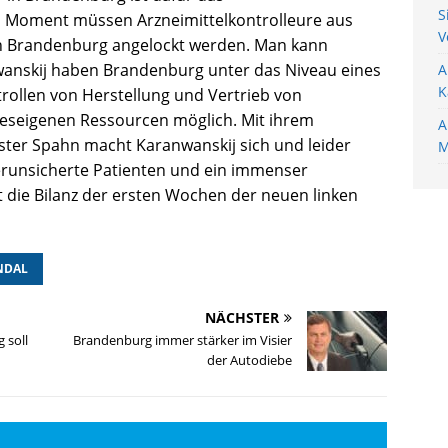
S
m Moment müssen Arzneimittelkontrolleure aus
V
in Brandenburg angelockt werden. Man kann
awanskij haben Brandenburg unter das Niveau eines
A
K
rollen von Herstellung und Vertrieb von
deseigenen Ressourcen möglich. Mit ihrem
A
ster Spahn macht Karanwanskij sich und leider
M
Verunsicherte Patienten und ein immenser
t die Bilanz der ersten Wochen der neuen linken
NDAL
NÄCHSTER
 soll
Brandenburg immer stärker im Visier
der Autodiebe