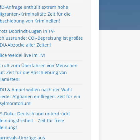
fD-Anfrage enthüllt extrem hohe
igranten-Kriminalität: Zeit für die
bschiebung von Kriminellen!
rotz Dobrindt-Lügen in TV-
chlussrunde: CO₂-Bepreisung ist größte
DU-Abzocke aller Zeiten!
lice Weidel live im TV!
S ruft zum Überfahren von Menschen
uf: Zeit für die Abschiebung von
slamisten!
DU & Ampel wollen nach der Wahl
ieder Afghanen einfliegen: Zeit für ein
sylmoratorium!
S-Doku: Deutschland unterdrückt
einungsfreiheit – Zeit für freie
einung!
arnevals-Umzüge aus