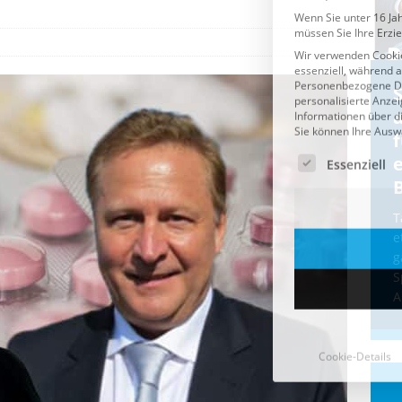
Cookie-Details
CDU & Ampel wollen nach
der Wahl wieder Afghanen
a
einfliegen: Zeit für ein
Asylmoratorium!
Die Bundesregierung und die CDU
halten die Wähler für dumm! Weil die
T
Stimmung wegen der von Afghanen
e
verübten Anschläge kippte, wurden die
g
Flüge vor der
[...]
S
A