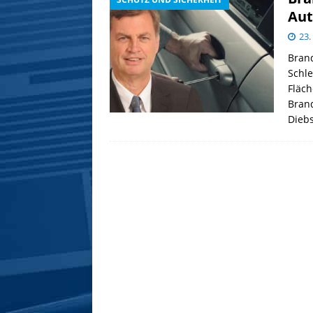
Aut
23.
Bran
Schle
Fläch
Brand
Diebs