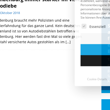
odiebe
 Oktober 2018
denburg braucht mehr Polizisten und eine
Cookie-Details
CDU & Ampel wollen nach
ierfahndung für das ganze Land. Kein deutsches
enland ist so von Autodiebstählen betroffen wie
der Wahl wieder Afghanen
a
enburg. Hier werden fast drei Mal so viele gegen
einfliegen: Zeit für ein
tahl versicherte Autos gestohlen als im
[…]
Asylmoratorium!
Die Bundesregierung und die CDU
halten die Wähler für dumm! Weil die
T
Stimmung wegen der von Afghanen
e
verübten Anschläge kippte, wurden die
g
Flüge vor der
[...]
S
A