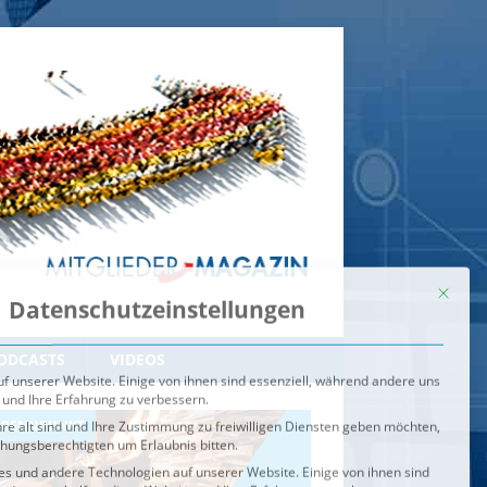
Mit dies
Datenschutzeinstellungen
f unserer Website. Einige von ihnen sind essenziell, während andere uns
 und Ihre Erfahrung zu verbessern.
re alt sind und Ihre Zustimmung zu freiwilligen Diensten geben möchten,
ehungsberechtigten um Erlaubnis bitten.
s und andere Technologien auf unserer Website. Einige von ihnen sind
ndere uns helfen, diese Website und Ihre Erfahrung zu verbessern.
n können verarbeitet werden (z. B. IP-Adressen), z. B. für
igen und Inhalte oder Anzeigen- und Inhaltsmessung.
Weitere
ie Verwendung Ihrer Daten finden Sie in unserer
Datenschutzerklärung
.
ahl jederzeit unter
Einstellungen
widerrufen oder anpassen.
e der Service-Gruppen, für die eine Einwilligung erteilt werden ka
Externe Medien
ODCASTS
VIDEOS
Speichern
BRENNPUNKT
IM BRENNPUNKT
Alle akzeptieren