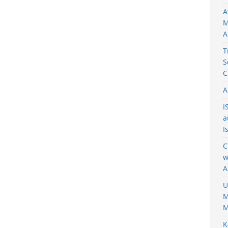
A
M
A
T
S
C
A
I
a
I
C
w
A
U
M
M
K