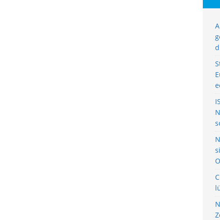
A
g
d
S
E
e
I
N
s
N
s
O
C
l
N
Z