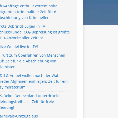
fD-Anfrage enthüllt extrem hohe
igranten-Kriminalität: Zeit für die
bschiebung von Kriminellen!
rotz Dobrindt-Lügen in TV-
chlussrunde: CO₂-Bepreisung ist größte
DU-Abzocke aller Zeiten!
lice Weidel live im TV!
S ruft zum Überfahren von Menschen
uf: Zeit für die Abschiebung von
slamisten!
DU & Ampel wollen nach der Wahl
ieder Afghanen einfliegen: Zeit für ein
sylmoratorium!
S-Doku: Deutschland unterdrückt
einungsfreiheit – Zeit für freie
einung!
arnevals-Umzüge aus