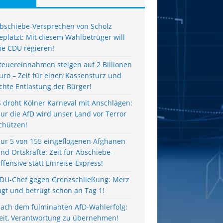
bschiebe-Versprechen von Scholz
eplatzt: Mit diesem Wahlbetrüger will
ie CDU regieren!
teuereinnahmen steigen auf 2 Billionen
uro – Zeit für einen Kassensturz und
chte Entlastung der Bürger!
S droht Kölner Karneval mit Anschlägen:
ur die AfD wird unser Land vor Terror
chützen!
ur 5 von 155 eingeflogenen Afghanen
ind Ortskräfte: Zeit für Abschiebe-
ffensive statt Einreise-Express!
DU-Chef gegen Grenzschließung: Merz
ügt und betrügt schon an Tag 1!
ach dem fulminanten AfD-Wahlerfolg:
eit, Verantwortung zu übernehmen!