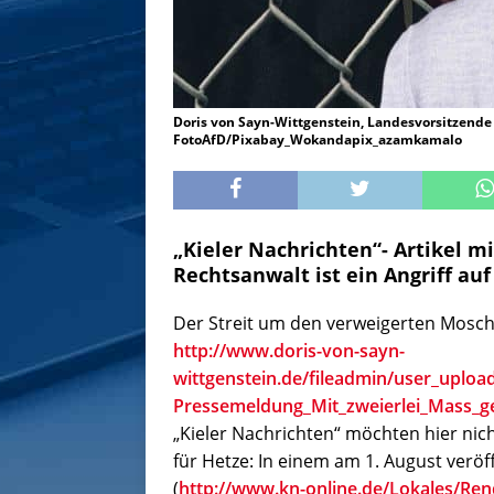
Doris von Sayn-Wittgenstein, Landesvorsitzende 
FotoAfD/Pixabay_Wokandapix_azamkamalo
„Kieler Nachrichten“- Artikel 
Rechtsanwalt ist ein Angriff auf
Der Streit um den verweigerten Mosch
http://www.doris-von-sayn-
wittgenstein.de/fileadmin/user_uploa
Pressemeldung_Mit_zweierlei_Mass_g
„Kieler Nachrichten“ möchten hier nicht
für Hetze: In einem am 1. August veröf
(
http://www.kn-online.de/Lokales/Ren