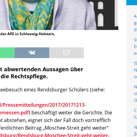
A
g
d
der AfD in Schleswig-Holstein,
S
E
e
I
mit abwertenden Aussagen über
N
 die Rechtspflege.
s
N
eebesuch eines Rendsburger Schülers (siehe:
s
O
d/Pressemitteilungen/2017/20171213-
C
emessen.pdf
) beschäftigt weiter die Gerichte. Die
l
 abstehen, eignet sich der Fall doch vortrefflich
N
fentlichten Beitrag „Moschee-Streit geht weiter“
Z
dsburg/Rendsburg-Moschee-Streit-geht-weiter-