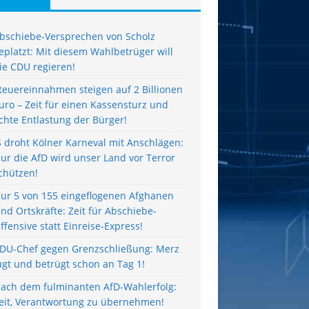
bschiebe-Versprechen von Scholz
eplatzt: Mit diesem Wahlbetrüger will
ie CDU regieren!
teuereinnahmen steigen auf 2 Billionen
uro – Zeit für einen Kassensturz und
chte Entlastung der Bürger!
S droht Kölner Karneval mit Anschlägen:
ur die AfD wird unser Land vor Terror
chützen!
ur 5 von 155 eingeflogenen Afghanen
ind Ortskräfte: Zeit für Abschiebe-
ffensive statt Einreise-Express!
DU-Chef gegen Grenzschließung: Merz
ügt und betrügt schon an Tag 1!
ach dem fulminanten AfD-Wahlerfolg:
eit, Verantwortung zu übernehmen!