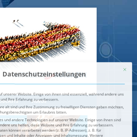
Mit dies
Datenschutzeinstellungen
f unserer Website. Einige von ihnen sind essenziell, während andere uns
 und Ihre Erfahrung zu verbessern.
re alt sind und Ihre Zustimmung zu freiwilligen Diensten geben möchten,
ehungsberechtigten um Erlaubnis bitten.
s und andere Technologien auf unserer Website. Einige von ihnen sind
ndere uns helfen, diese Website und Ihre Erfahrung zu verbessern.
n können verarbeitet werden (z. B. IP-Adressen), z. B. für
igen und Inhalte oder Anzeigen- und Inhaltsmessung.
Weitere
ie Verwendung Ihrer Daten finden Sie in unserer
Datenschutzerklärung
.
ahl jederzeit unter
Einstellungen
widerrufen oder anpassen.
e der Service-Gruppen, für die eine Einwilligung erteilt werden ka
Externe Medien
ODCASTS
VIDEOS
Speichern
BRENNPUNKT
IM BRENNPUNKT
Alle akzeptieren