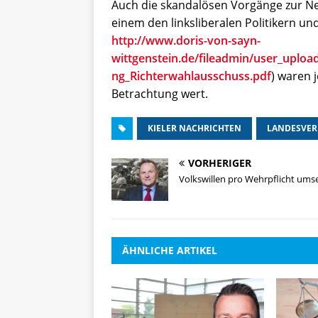
Auch die skandalösen Vorgänge zur N
einem den linksliberalen Politikern u
http://www.doris-von-sayn-
wittgenstein.de/fileadmin/user_uplo
ng_Richterwahlausschuss.pdf
) waren 
Betrachtung wert.
KIELER NACHRICHTEN
LANDESVER
VORHERIGER
Volkswillen pro Wehrpflicht ums
ÄHNLICHE ARTIKEL