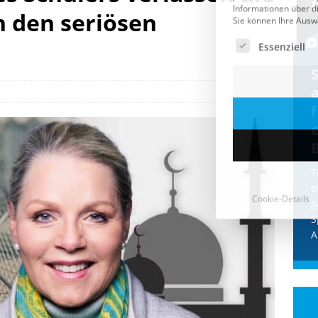
n den seriösen
Cookie-Details
CDU & Ampel wollen nach
der Wahl wieder Afghanen
a
einfliegen: Zeit für ein
Asylmoratorium!
Die Bundesregierung und die CDU
halten die Wähler für dumm! Weil die
T
Stimmung wegen der von Afghanen
e
verübten Anschläge kippte, wurden die
g
Flüge vor der
[...]
S
A