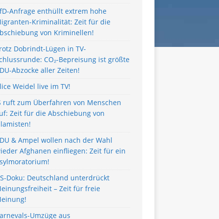
fD-Anfrage enthüllt extrem hohe
igranten-Kriminalität: Zeit für die
bschiebung von Kriminellen!
rotz Dobrindt-Lügen in TV-
chlussrunde: CO₂-Bepreisung ist größte
DU-Abzocke aller Zeiten!
lice Weidel live im TV!
S ruft zum Überfahren von Menschen
uf: Zeit für die Abschiebung von
slamisten!
DU & Ampel wollen nach der Wahl
ieder Afghanen einfliegen: Zeit für ein
sylmoratorium!
S-Doku: Deutschland unterdrückt
einungsfreiheit – Zeit für freie
einung!
arnevals-Umzüge aus