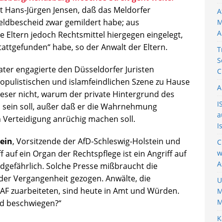
et Hans-Jürgen Jensen, daß das Meldorfer
A
ldbescheid zwar gemildert habe; aus
M
A
 Eltern jedoch Rechtsmittel hiergegen eingelegt,
tattgefunden“ habe, so der Anwalt der Eltern.
T
S
Vater engagierte den Düsseldorfer Juristen
C
opulistischen und islamfeindlichen Szene zu Hause
A
 Leser nicht, warum der private Hintergrund des
I
m sein soll, außer daß er die Wahrnehmung
a
Verteidigung anrüchig machen soll.
I
ein
, Vorsitzende der AfD-Schleswig-Holstein und
C
f auf ein Organ der Rechtspflege ist ein Angriff auf
w
A
gefährlich. Solche Presse mißbraucht die
der Vergangenheit gezogen. Anwälte, die
U
 RAF zuarbeiteten, sind heute in Amt und Würden.
M
M
nd beschwiegen?“
K