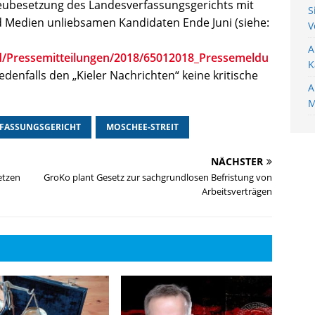
eubesetzung des Landesverfassungsgerichts mit
S
nd Medien unliebsamen Kandidaten Ende Juni (siehe:
V
A
ad/Pressemitteilungen/2018/65012018_Pressemeldu
K
jedenfalls den „Kieler Nachrichten“ keine kritische
A
M
FASSUNGSGERICHT
MOSCHEE-STREIT
NÄCHSTER
etzen
GroKo plant Gesetz zur sachgrundlosen Befristung von
Arbeitsverträgen