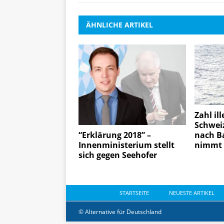
ÄHNLICHE ARTIKEL
Zahl il
Schwei
nach B
“Erklärung 2018” –
nimmt 
Innenministerium stellt
sich gegen Seehofer
STARTSEITE
NEUESTE ARTIKEL
© Alternative für Deutschland