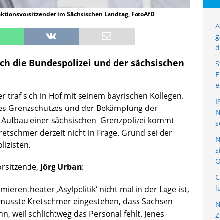
aktionsvorsitzender im Sächsischen Landtag, FotoAfD
A
g
d
ch die Bundespolizei und der sächsischen
S
E
e
 traf sich in Hof mit seinem bayrischen Kollegen.
I
es Grenzschutzes und der Bekämpfung der
N
r Aufbau einer sächsischen Grenzpolizei kommt
s
etschmer derzeit nicht in Frage. Grund sei der
N
lizisten.
s
O
orsitzende,
Jörg Urban
:
C
l
erentheater ‚Asylpolitik‘ nicht mal in der Lage ist,
h musste Kretschmer eingestehen, dass Sachsen
N
n, weil schlichtweg das Personal fehlt. Jenes
Z