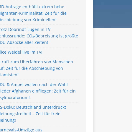
fD-Anfrage enthüllt extrem hohe
igranten-Kriminalität: Zeit für die
bschiebung von Kriminellen!
rotz Dobrindt-Lügen in TV-
chlussrunde: CO₂-Bepreisung ist größte
DU-Abzocke aller Zeiten!
lice Weidel live im TV!
S ruft zum Überfahren von Menschen
uf: Zeit für die Abschiebung von
slamisten!
DU & Ampel wollen nach der Wahl
ieder Afghanen einfliegen: Zeit für ein
sylmoratorium!
S-Doku: Deutschland unterdrückt
einungsfreiheit – Zeit für freie
einung!
arnevals-Umzüge aus