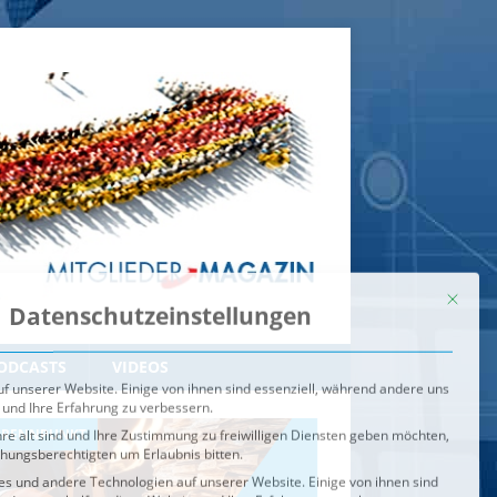
Mit dies
Datenschutzeinstellungen
f unserer Website. Einige von ihnen sind essenziell, während andere uns
 und Ihre Erfahrung zu verbessern.
re alt sind und Ihre Zustimmung zu freiwilligen Diensten geben möchten,
ehungsberechtigten um Erlaubnis bitten.
s und andere Technologien auf unserer Website. Einige von ihnen sind
ndere uns helfen, diese Website und Ihre Erfahrung zu verbessern.
n können verarbeitet werden (z. B. IP-Adressen), z. B. für
igen und Inhalte oder Anzeigen- und Inhaltsmessung.
Weitere
ie Verwendung Ihrer Daten finden Sie in unserer
Datenschutzerklärung
.
ahl jederzeit unter
Einstellungen
widerrufen oder anpassen.
e der Service-Gruppen, für die eine Einwilligung erteilt werden ka
Externe Medien
ODCASTS
VIDEOS
Speichern
BRENNPUNKT
IM BRENNPUNKT
Alle akzeptieren