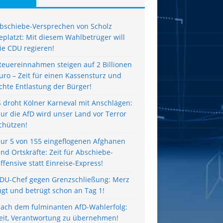
bschiebe-Versprechen von Scholz
eplatzt: Mit diesem Wahlbetrüger will
ie CDU regieren!
teuereinnahmen steigen auf 2 Billionen
uro – Zeit für einen Kassensturz und
chte Entlastung der Bürger!
S droht Kölner Karneval mit Anschlägen:
ur die AfD wird unser Land vor Terror
chützen!
ur 5 von 155 eingeflogenen Afghanen
ind Ortskräfte: Zeit für Abschiebe-
ffensive statt Einreise-Express!
DU-Chef gegen Grenzschließung: Merz
ügt und betrügt schon an Tag 1!
ach dem fulminanten AfD-Wahlerfolg:
eit, Verantwortung zu übernehmen!