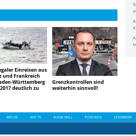
S
V
A
K
A
M
legaler Einreisen aus
z und Frankreich
aden-Württemberg
Grenzkontrollen sind
2017 deutlich zu
weiterhin sinnvoll!
AFD.DE
AFD TV
ALEXA SKILL
PODCASTS
LESERBRIEF