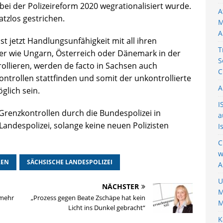
ei der Polizeireform 2020 wegrationalisiert wurde.
A
tzlos gestrichen.
M
A
st jetzt Handlungsunfähigkeit mit all ihren
T
 wie Ungarn, Österreich oder Dänemark in der
S
rollieren, werden de facto in Sachsen auch
C
trollen stattfinden und somit der unkontrollierte
A
glich sein.
I
Grenzkontrollen durch die Bundespolizei in
a
andespolizei, solange keine neuen Polizisten
I
C
w
LEN
SÄCHSISCHE LANDESPOLIZEI
A
U
NÄCHSTER
M
 mehr
„Prozess gegen Beate Zschäpe hat kein
M
Licht ins Dunkel gebracht“
K