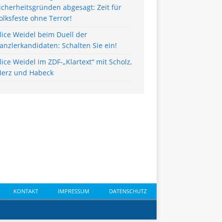
icherheitsgründen abgesagt: Zeit für
olksfeste ohne Terror!
lice Weidel beim Duell der
anzlerkandidaten: Schalten Sie ein!
lice Weidel im ZDF-„Klartext“ mit Scholz,
erz und Habeck
KONTAKT
IMPRESSUM
DATENSCHUTZ