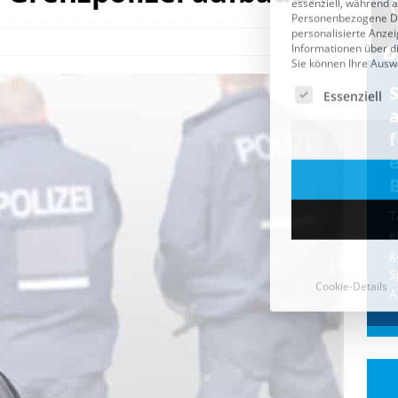
Cookie-Details
CDU & Ampel wollen nach
der Wahl wieder Afghanen
a
einfliegen: Zeit für ein
Asylmoratorium!
Die Bundesregierung und die CDU
halten die Wähler für dumm! Weil die
T
Stimmung wegen der von Afghanen
e
verübten Anschläge kippte, wurden die
g
Flüge vor der
[...]
S
A