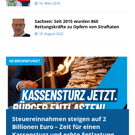
16. März 2018
Sachsen: Seit 2015 wurden 860
Rettungskräfte zu Opfern von Straftaten
18. August 2022
IM BRENNPUNKT
I
Steuereinnahmen steigen auf 2
Billionen Euro – Zeit für einen
Kassensturz und echte Entlastung