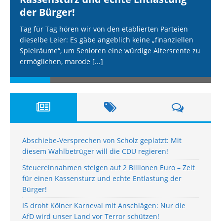
der Bürger!
Tag für Tag hören wir von den etablierten Parteien
dieselbe Leier: Es gäbe angeblich keine „finanziellen
Spielräume“, um Senioren eine würdige Altersrente zu
ermöglichen, marode
[...]
Abschiebe-Versprechen von Scholz geplatzt: Mit
diesem Wahlbetrüger will die CDU regieren!
Steuereinnahmen steigen auf 2 Billionen Euro – Zeit
für einen Kassensturz und echte Entlastung der
Bürger!
IS droht Kölner Karneval mit Anschlägen: Nur die
AfD wird unser Land vor Terror schützen!