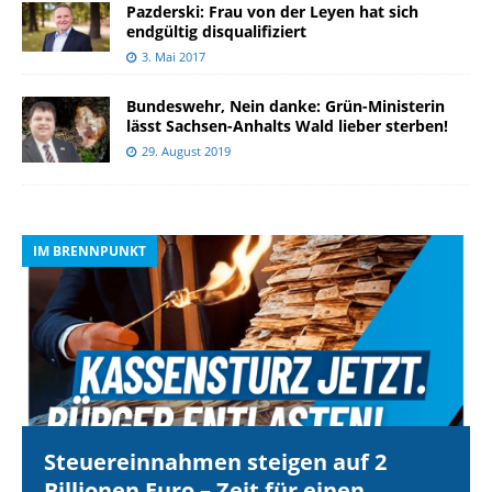
Pazderski: Frau von der Leyen hat sich
endgültig disqualifiziert
3. Mai 2017
Bundeswehr, Nein danke: Grün-Ministerin
lässt Sachsen-Anhalts Wald lieber sterben!
29. August 2019
IM BRENNPUNKT
I
Steuereinnahmen steigen auf 2
Billionen Euro – Zeit für einen