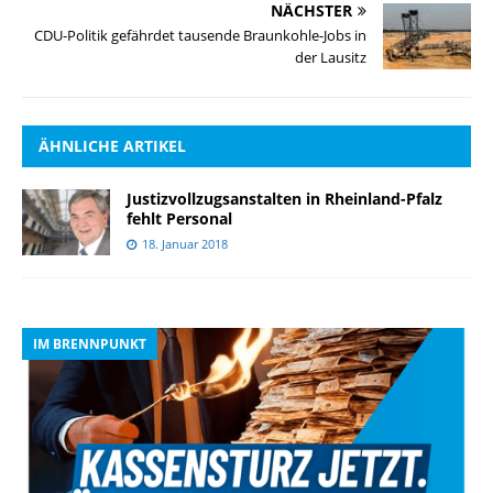
NÄCHSTER
CDU-Politik gefährdet tausende Braunkohle-Jobs in
der Lausitz
ÄHNLICHE ARTIKEL
Justizvollzugsanstalten in Rheinland-Pfalz
fehlt Personal
18. Januar 2018
IM BRENNPUNKT
I