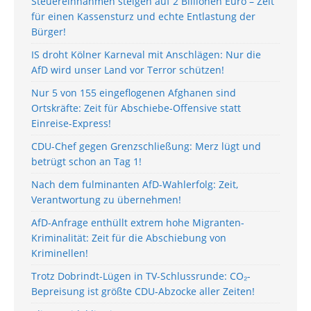
Steuereinnahmen steigen auf 2 Billionen Euro – Zeit
für einen Kassensturz und echte Entlastung der
Bürger!
IS droht Kölner Karneval mit Anschlägen: Nur die
AfD wird unser Land vor Terror schützen!
Nur 5 von 155 eingeflogenen Afghanen sind
Ortskräfte: Zeit für Abschiebe-Offensive statt
Einreise-Express!
CDU-Chef gegen Grenzschließung: Merz lügt und
betrügt schon an Tag 1!
Nach dem fulminanten AfD-Wahlerfolg: Zeit,
Verantwortung zu übernehmen!
AfD-Anfrage enthüllt extrem hohe Migranten-
Kriminalität: Zeit für die Abschiebung von
Kriminellen!
Trotz Dobrindt-Lügen in TV-Schlussrunde: CO₂-
Bepreisung ist größte CDU-Abzocke aller Zeiten!