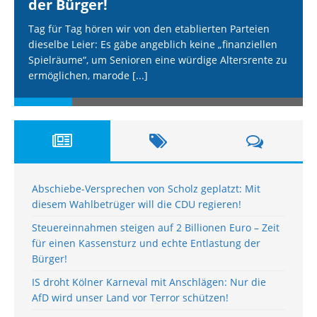
der Bürger!
Tag für Tag hören wir von den etablierten Parteien
dieselbe Leier: Es gäbe angeblich keine „finanziellen
Spielräume“, um Senioren eine würdige Altersrente zu
ermöglichen, marode
[...]
Abschiebe-Versprechen von Scholz geplatzt: Mit
diesem Wahlbetrüger will die CDU regieren!
Steuereinnahmen steigen auf 2 Billionen Euro – Zeit
für einen Kassensturz und echte Entlastung der
Bürger!
IS droht Kölner Karneval mit Anschlägen: Nur die
AfD wird unser Land vor Terror schützen!