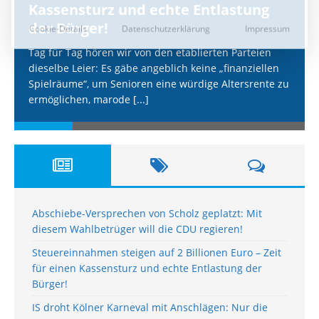
Kassensturz und echte Entlastung
der Bürger!
Tag für Tag hören wir von den etablierten Parteien
dieselbe Leier: Es gäbe angeblich keine „finanziellen
Spielräume“, um Senioren eine würdige Altersrente zu
ermöglichen, marode
[...]
Abschiebe-Versprechen von Scholz geplatzt: Mit
diesem Wahlbetrüger will die CDU regieren!
Steuereinnahmen steigen auf 2 Billionen Euro – Zeit
für einen Kassensturz und echte Entlastung der
Bürger!
IS droht Kölner Karneval mit Anschlägen: Nur die