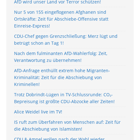
AfD wird unser Land vor Terror schützen!
Nur 5 von 155 eingeflogenen Afghanen sind
Ortskräfte: Zeit für Abschiebe-Offensive statt
Einreise-Express!
CDU-Chef gegen Grenzschließung: Merz lügt und
betrügt schon an Tag 1!
Nach dem fulminanten AfD-Wahlerfolg: Zeit,
Verantwortung zu übernehmen!
AfD-Anfrage enthüllt extrem hohe Migranten-
Kriminalität: Zeit für die Abschiebung von
Kriminellen!
Trotz Dobrindt-Lügen in TV-Schlussrunde: CO₂-
Bepreisung ist größte CDU-Abzocke aller Zeiten!
Alice Weidel live im TV!
IS ruft zum Überfahren von Menschen auf: Zeit für
die Abschiebung von Islamisten!
CDU & Ampel wollen nach der Wahl wieder