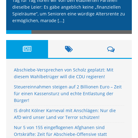
Tag für Tag hören wir von den etablierten Parteien
dieselbe Leier: Es gäbe angeblich keine „finanziellen
Spielräume“, um Senioren eine würdige Altersrente zu
ermöglichen, marode
[...]
Abschiebe-Versprechen von Scholz geplatzt: Mit
diesem Wahlbetrüger will die CDU regieren!
Steuereinnahmen steigen auf 2 Billionen Euro – Zeit
für einen Kassensturz und echte Entlastung der
Bürger!
IS droht Kölner Karneval mit Anschlägen: Nur die
AfD wird unser Land vor Terror schützen!
Nur 5 von 155 eingeflogenen Afghanen sind
Ortskräfte: Zeit für Abschiebe-Offensive statt