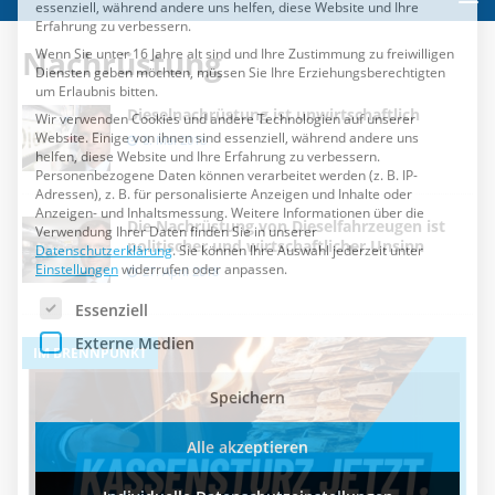
Einstellungen
widerrufen oder anpassen.
Es folgt eine Liste der Service-Gruppen, für die eine Einwilli
Essenziell
Nachrüstung
Externe Medien
Dieselnachrüstung ist unwirtschaftlich
Speichern
8. Mai 2018
Alle akzeptieren
Die Nachrüstung von Dieselfahrzeugen ist
Individuelle Datenschutzeinstellungen
politischer und wirtschaftlicher Unsinn
27. April 2018
Cookie-Details
Datenschutzerklärung
Impressum
IM BRENNPUNKT
I