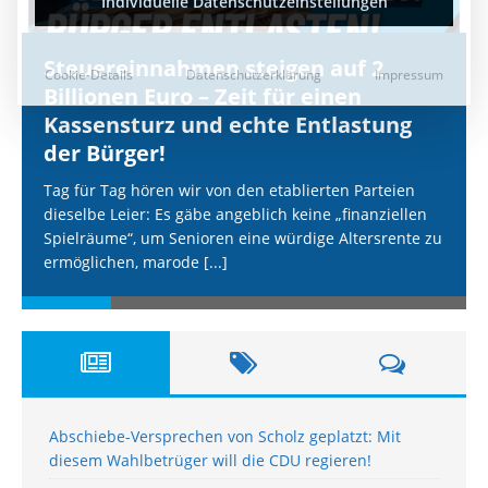
Steuereinnahmen steigen auf 2
Billionen Euro – Zeit für einen
Kassensturz und echte Entlastung
der Bürger!
Tag für Tag hören wir von den etablierten Parteien
dieselbe Leier: Es gäbe angeblich keine „finanziellen
Spielräume“, um Senioren eine würdige Altersrente zu
ermöglichen, marode
[...]
Abschiebe-Versprechen von Scholz geplatzt: Mit
diesem Wahlbetrüger will die CDU regieren!