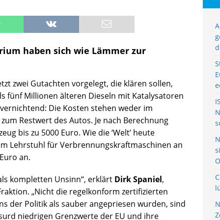
A
g
d
rium haben sich wie Lämmer zur
S
E
t zwei Gutachten vorgelegt, die klären sollen,
e
 fünf Millionen älteren Dieseln mit Katalysatoren
I
st vernichtend: Die Kosten stehen weder im
N
h zum Restwert des Autos. Je nach Berechnung
s
eug bis zu 5000 Euro. Wie die ‘Welt’ heute
N
vom Lehrstuhl für Verbrennungskraftmaschinen an
s
Euro an.
O
C
 als kompletten Unsinn“, erklärt
Dirk Spaniel
,
l
aktion. „Nicht die regelkonform zertifizierten
ns der Politik als sauber angepriesen wurden, sind
N
Z
surd niedrigen Grenzwerte der EU und ihre