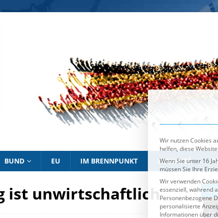
Wir nutzen Cookies au
helfen, diese Website
Wenn Sie unter 16 Jah
müssen Sie Ihre Erzi
Wir verwenden Cookie
essenziell, während a
Personenbezogene Date
personalisierte Anze
Informationen über d
Sie können Ihre Ausw
Es folgt eine List
Essenziell
BUND
EU
IM BRENNPUNKT
HINWEISE
P
 ist unwirtschaftlich
IM BRENNPUNKT
IM 