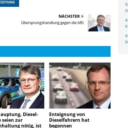
RÜSTUNG
S
V
NÄCHSTER
A
Übersprungshandlung gegen die AfD
K
A
M
auptung, Diesel-
Enteignung von
 seien zur
Dieselfahrern hat
nhaltung nötig, ist
begonnen