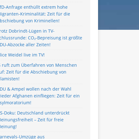
fD-Anfrage enthüllt extrem hohe
igranten-Kriminalität: Zeit für die
bschiebung von Kriminellen!
rotz Dobrindt-Lügen in TV-
chlussrunde: CO₂-Bepreisung ist größte
DU-Abzocke aller Zeiten!
lice Weidel live im TV!
S ruft zum Überfahren von Menschen
uf: Zeit für die Abschiebung von
slamisten!
DU & Ampel wollen nach der Wahl
ieder Afghanen einfliegen: Zeit für ein
sylmoratorium!
S-Doku: Deutschland unterdrückt
einungsfreiheit – Zeit für freie
einung!
arnevals-Umzüge aus