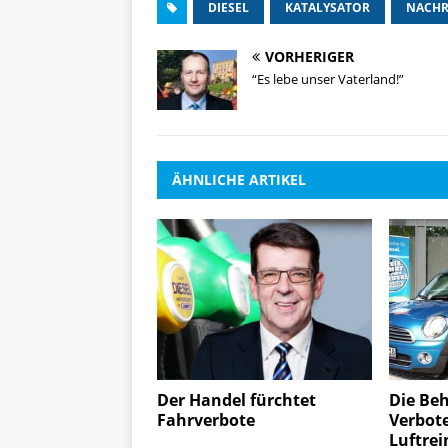
DIESEL
KATALYSATOR
NACH
VORHERIGER
“Es lebe unser Vaterland!”
ÄHNLICHE ARTIKEL
Der Handel fürchtet
Die Beh
Fahrverbote
Verbote
Luftrei