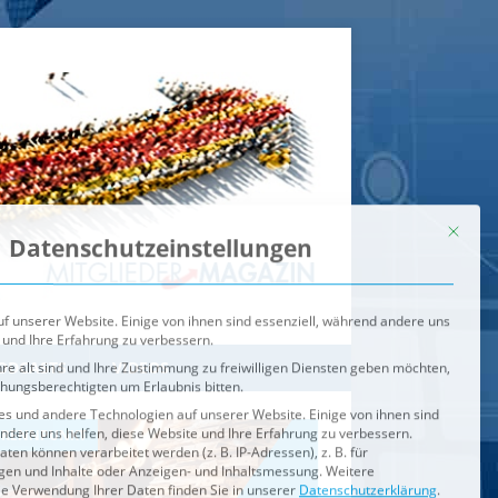
Mit dies
Datenschutzeinstellungen
f unserer Website. Einige von ihnen sind essenziell, während andere uns
 und Ihre Erfahrung zu verbessern.
re alt sind und Ihre Zustimmung zu freiwilligen Diensten geben möchten,
ehungsberechtigten um Erlaubnis bitten.
s und andere Technologien auf unserer Website. Einige von ihnen sind
ndere uns helfen, diese Website und Ihre Erfahrung zu verbessern.
n können verarbeitet werden (z. B. IP-Adressen), z. B. für
igen und Inhalte oder Anzeigen- und Inhaltsmessung.
Weitere
ie Verwendung Ihrer Daten finden Sie in unserer
Datenschutzerklärung
.
ahl jederzeit unter
Einstellungen
widerrufen oder anpassen.
e der Service-Gruppen, für die eine Einwilligung erteilt werden ka
Externe Medien
ODCASTS
VIDEOS
Speichern
BRENNPUNKT
IM BRENNPUNKT
Alle akzeptieren