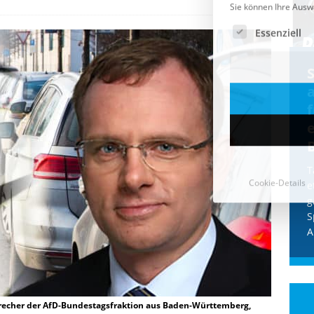
Cookie-Details
CDU & Ampel wollen nach
der Wahl wieder Afghanen
a
einfliegen: Zeit für ein
Asylmoratorium!
Die Bundesregierung und die CDU
halten die Wähler für dumm! Weil die
T
Stimmung wegen der von Afghanen
e
verübten Anschläge kippte, wurden die
g
Flüge vor der
[...]
S
A
Sprecher der AfD-Bundestagsfraktion aus Baden-Württemberg,