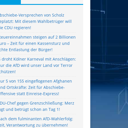
bschiebe-Versprechen von Scholz
eplatzt: Mit diesem Wahlbetrüger will
ie CDU regieren!
teuereinnahmen steigen auf 2 Billionen
uro – Zeit für einen Kassensturz und
chte Entlastung der Bürger!
S droht Kölner Karneval mit Anschlägen:
ur die AfD wird unser Land vor Terror
chützen!
ur 5 von 155 eingeflogenen Afghanen
ind Ortskräfte: Zeit für Abschiebe-
ffensive statt Einreise-Express!
DU-Chef gegen Grenzschließung: Merz
ügt und betrügt schon an Tag 1!
ach dem fulminanten AfD-Wahlerfolg:
eit, Verantwortung zu übernehmen!