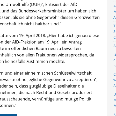
e Umwelthilfe (DUH)“, kritisiert der AfD-
A
g und das Bundesverkehrsministerium haben sich
M
assen, als sie ohne Gegenwehr diesen Grenzwerten
A
schaftlich nicht haltbar sind.“
T
S
atte vom 19. April 2018: „Hier habe ich genau diese
C
on der AfD-Fraktion am 19. April ein Antrag
A
rte im öffentlichen Raum neu zu bewerten
I
haltlich von allen Fraktionen widersprochen, da
a
en keinesfalls zustimmen möchte.
I
rn und einer einheimischen Schlüsselwirtschaft
C
nzwerte ohne jegliche Gegenwehr zu akzeptieren“,
w
der sein, dass gutgläubige Dieselhalter die
A
rnehmen, die nach Recht und Gesetz produziert
U
rausschauende, vernünftige und mutige Politik
M
können.“
M
K