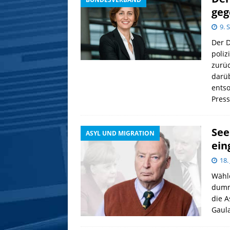
geg
9. 
Der 
poli
zurüc
darüb
entso
Pres
See
ASYL UND MIGRATION
ein
18.
Wähle
dumm
die A
Gaula