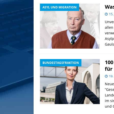
Was
ASYL UND MIGRATION
15.
Unver
allen
verwe
Asylp
Gaula
100
BUNDESTAGSFRAKTION
für
19.
Neue 
“Ges
Lande
im si
und C