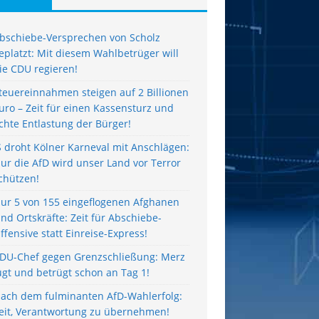
bschiebe-Versprechen von Scholz
eplatzt: Mit diesem Wahlbetrüger will
ie CDU regieren!
teuereinnahmen steigen auf 2 Billionen
uro – Zeit für einen Kassensturz und
chte Entlastung der Bürger!
S droht Kölner Karneval mit Anschlägen:
ur die AfD wird unser Land vor Terror
chützen!
ur 5 von 155 eingeflogenen Afghanen
ind Ortskräfte: Zeit für Abschiebe-
ffensive statt Einreise-Express!
DU-Chef gegen Grenzschließung: Merz
ügt und betrügt schon an Tag 1!
ach dem fulminanten AfD-Wahlerfolg:
eit, Verantwortung zu übernehmen!