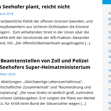
 Seehofer plant, reicht nicht
A
 Juni 2018
g
antwortliche Politik der offenen Grenzen beenden, und
d
 Asylbewerbern aus sicheren Drittstaaten die Einreise
igern. Zum anhaltenden Streit in der Union über die
S
olitik teilt der Vorsitzende der AfD-Fraktion, Alexander
E
nd, mit: „Der öffentlichkeitswirksam ausgetragene
[…]
e
I
N
 Beamtenstellen von Zoll und Polizei
s
 Seehofers Super-Heimatministerium
N
 März 2018
s
O
Abteilungen: „Gleichwertige Lebensverhältnisse”,
ellschaftlicher Zusammenhalt” und “Raumordnung und
C
splanung” „Die neue GroKo ist wirklich groß, zumindest
l
nnlosen Geldausgeben. Erst sorgten die Pläne von Merkel
N
o. für Kritik beim Bund der Steuerzahler wegen
[…]
Z