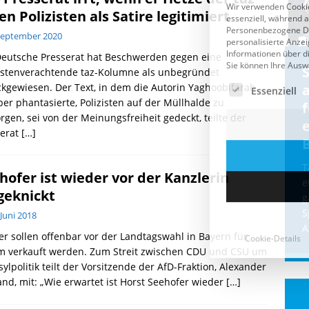
en Polizisten als Satire legitimiert
September 2020
Deutsche Presserat hat Beschwerden gegen eine
Cookie-Details
CDU & Ampel wollen nach
zistenverachtende taz-Kolumne als unbegründet
kgewiesen. Der Text, in dem die Autorin Yaghoobifarah
der Wahl wieder Afghanen
a
er phantasierte, Polizisten auf der Müllhalde zu
einfliegen: Zeit für ein
rgen, sei von der Meinungsfreiheit gedeckt, teilte der
Asylmoratorium!
serat
[…]
Die Bundesregierung und die CDU
halten die Wähler für dumm! Weil die
T
hofer ist wieder vor der Kanzlerin
Stimmung wegen der von Afghanen
e
geknickt
verübten Anschläge kippte, wurden die
g
Flüge vor der
[...]
S
 Juni 2018
A
r sollen offenbar vor der Landtagswahl in Bayern für
 verkauft werden. Zum Streit zwischen CDU und CSU um
sylpolitik teilt der Vorsitzende der AfD-Fraktion, Alexander
nd, mit: „Wie erwartet ist Horst Seehofer wieder
[…]