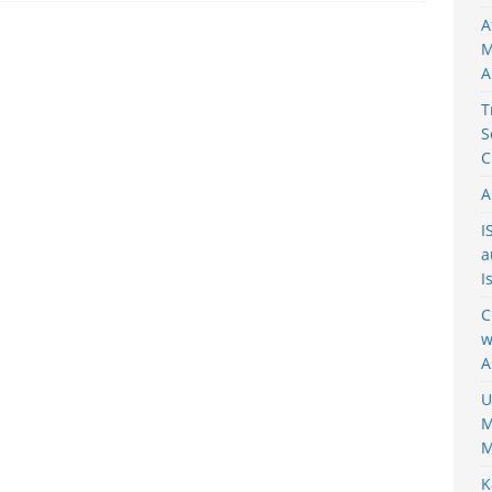
A
M
A
T
S
C
A
I
a
I
C
w
A
U
M
M
K