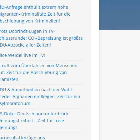
fD-Anfrage enthüllt extrem hohe
igranten-Kriminalität: Zeit für die
bschiebung von Kriminellen!
rotz Dobrindt-Lügen in TV-
chlussrunde: CO₂-Bepreisung ist größte
DU-Abzocke aller Zeiten!
lice Weidel live im TV!
S ruft zum Überfahren von Menschen
uf: Zeit für die Abschiebung von
slamisten!
DU & Ampel wollen nach der Wahl
ieder Afghanen einfliegen: Zeit für ein
sylmoratorium!
S-Doku: Deutschland unterdrückt
einungsfreiheit – Zeit für freie
einung!
arnevals-Umzüge aus