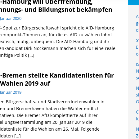
-Hamburg will Überfremdung,
nungs- und Bildungsnot bekämpfen
A
 Januar 2020
g
- Spot zur Bürgerschaftswahl spricht die AfD-Hamburg
d
rennpunkt-Themen an, für die es AfD zu wählen lohnt.
S
eatisch, mutig, unbequem. Die AfD-Hamburg und ihr
E
enkandidat Dirk Nockemann machen sich für eine reale,
e
nftige Politik
[…]
I
N
-Bremen stellte Kandidatenlisten für
s
 Wahlen 2019 auf
N
 Januar 2019
s
en Bürgerschafts- und Stadtverordnetenwahlen in
O
en und Bremerhaven haben die Wähler endlich
C
nativen. Die Bremer AfD komplettierte auf ihrer
l
tellungsversammlung am 20. Januar 2019 die
datenliste für die Wahlen am 26. Mai. Folgende
N
idaten
[…]
Z