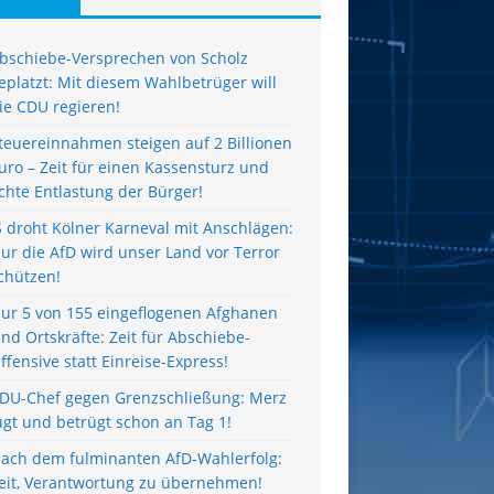
bschiebe-Versprechen von Scholz
eplatzt: Mit diesem Wahlbetrüger will
ie CDU regieren!
teuereinnahmen steigen auf 2 Billionen
uro – Zeit für einen Kassensturz und
chte Entlastung der Bürger!
S droht Kölner Karneval mit Anschlägen:
ur die AfD wird unser Land vor Terror
chützen!
ur 5 von 155 eingeflogenen Afghanen
ind Ortskräfte: Zeit für Abschiebe-
ffensive statt Einreise-Express!
DU-Chef gegen Grenzschließung: Merz
ügt und betrügt schon an Tag 1!
ach dem fulminanten AfD-Wahlerfolg:
eit, Verantwortung zu übernehmen!