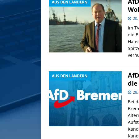
AfD
AUS DEN LÄNDERN
Woh
20.
Im TV
die B
Hans
Spitz
vernü
AfD
AUS DEN LÄNDERN
die
28.
Bei d
Brem
Alter
Aufs
Kandi
Kand