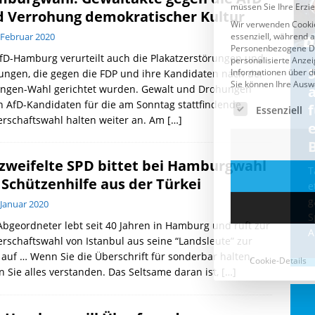
d Verrohung demokratischer Kultur
 Februar 2020
fD-Hamburg verurteilt auch die Plakatzerstörungen und
Cookie-Details
CDU & Ampel wollen nach
ungen, die gegen die FDP und ihre Kandidaten nach der
ingen-Wahl gerichtet wurden. Gewalt und Drohungen
der Wahl wieder Afghanen
a
 AfD-Kandidaten für die am Sonntag stattfindende
einfliegen: Zeit für ein
erschaftswahl halten weiter an. Am
[…]
Asylmoratorium!
Die Bundesregierung und die CDU
zweifelte SPD bittet bei Hamburgwahl
halten die Wähler für dumm! Weil die
T
Schützenhilfe aus der Türkei
Stimmung wegen der von Afghanen
e
verübten Anschläge kippte, wurden die
g
 Januar 2020
Flüge vor der
[...]
S
bgeordneter lebt seit 40 Jahren in Hamburg und ruft zur
A
rschaftswahl von Istanbul aus seine “Landsleute” zur
auf … Wenn Sie die Überschrift für sonderbar halten,
 Sie alles verstanden. Das Seltsame daran ist,
[…]