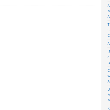
A
M
A
T
S
C
A
I
a
I
C
w
A
U
M
M
K