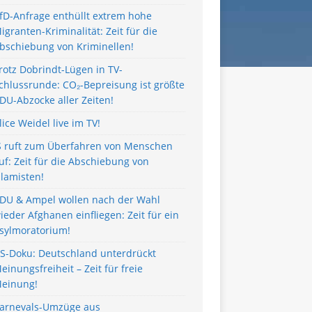
fD-Anfrage enthüllt extrem hohe
igranten-Kriminalität: Zeit für die
bschiebung von Kriminellen!
rotz Dobrindt-Lügen in TV-
chlussrunde: CO₂-Bepreisung ist größte
DU-Abzocke aller Zeiten!
lice Weidel live im TV!
S ruft zum Überfahren von Menschen
uf: Zeit für die Abschiebung von
slamisten!
DU & Ampel wollen nach der Wahl
ieder Afghanen einfliegen: Zeit für ein
sylmoratorium!
S-Doku: Deutschland unterdrückt
einungsfreiheit – Zeit für freie
einung!
arnevals-Umzüge aus