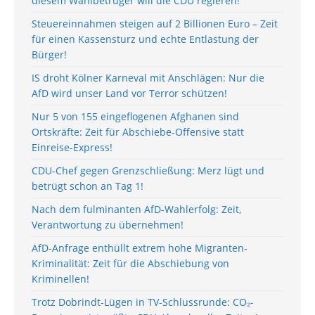
diesem Wahlbetrüger will die CDU regieren!
Steuereinnahmen steigen auf 2 Billionen Euro – Zeit
für einen Kassensturz und echte Entlastung der
Bürger!
IS droht Kölner Karneval mit Anschlägen: Nur die
AfD wird unser Land vor Terror schützen!
Nur 5 von 155 eingeflogenen Afghanen sind
Ortskräfte: Zeit für Abschiebe-Offensive statt
Einreise-Express!
CDU-Chef gegen Grenzschließung: Merz lügt und
betrügt schon an Tag 1!
Nach dem fulminanten AfD-Wahlerfolg: Zeit,
Verantwortung zu übernehmen!
AfD-Anfrage enthüllt extrem hohe Migranten-
Kriminalität: Zeit für die Abschiebung von
Kriminellen!
Trotz Dobrindt-Lügen in TV-Schlussrunde: CO₂-