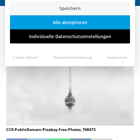
Speichern
ZDF hat Bildungsauftrag – und
Alle akzeptieren
keine Schnulzenverpflichtung!
Individuelle Datenschutzeinstellungen
16. August 2017
Cookie-Details
Datenschutzerklärung
Impressum
CC0-PublicDomain-Pixabay-Free-Photos_768473