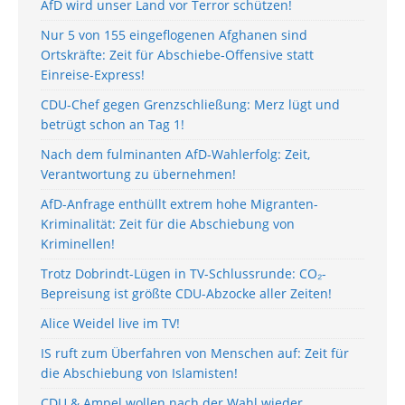
AfD wird unser Land vor Terror schützen!
Nur 5 von 155 eingeflogenen Afghanen sind
Ortskräfte: Zeit für Abschiebe-Offensive statt
Einreise-Express!
CDU-Chef gegen Grenzschließung: Merz lügt und
betrügt schon an Tag 1!
Nach dem fulminanten AfD-Wahlerfolg: Zeit,
Verantwortung zu übernehmen!
AfD-Anfrage enthüllt extrem hohe Migranten-
Kriminalität: Zeit für die Abschiebung von
Kriminellen!
Trotz Dobrindt-Lügen in TV-Schlussrunde: CO₂-
Bepreisung ist größte CDU-Abzocke aller Zeiten!
Alice Weidel live im TV!
IS ruft zum Überfahren von Menschen auf: Zeit für
die Abschiebung von Islamisten!
CDU & Ampel wollen nach der Wahl wieder