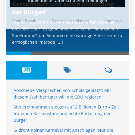
Kassensturz und echte Entlastung
der Bürger!
Tag für Tag hören wir von den etablierten Parteien
dieselbe Leier: Es gäbe angeblich keine „finanziellen
Spielräume“, um Senioren eine würdige Altersrente zu
ermöglichen, marode
[...]
Abschiebe-Versprechen von Scholz geplatzt: Mit
diesem Wahlbetrüger will die CDU regieren!
Steuereinnahmen steigen auf 2 Billionen Euro – Zeit
für einen Kassensturz und echte Entlastung der
Bürger!
IS droht Kölner Karneval mit Anschlägen: Nur die