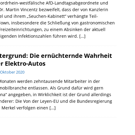
nordrhein-westfälische AfD-Landtagsabgeordnete und
Dr. Martin Vincentz bezweifelt, dass der von Kanzlerin
l und ihrem „Seuchen-Kabinett“ verhängte Teil-
down, insbesondere die Schließung von gastronomischen
reizeiteinrichtungen, zu einem Absinken der aktuell
igenden Infektionszahlen führen wird.
[…]
tergrund: Die ernüchternde Wahrheit
r Elektro-Autos
 Oktober 2020
 Monaten werden zehntausende Mitarbeiter in der
obilbranche entlassen. Als Grund dafür wird gern
na“ angegeben, in Wirklichkeit ist der Grund allerdings
nderer: Die Von der Leyen-EU und die Bundesregierung
 Merkel verfolgen einen
[…]