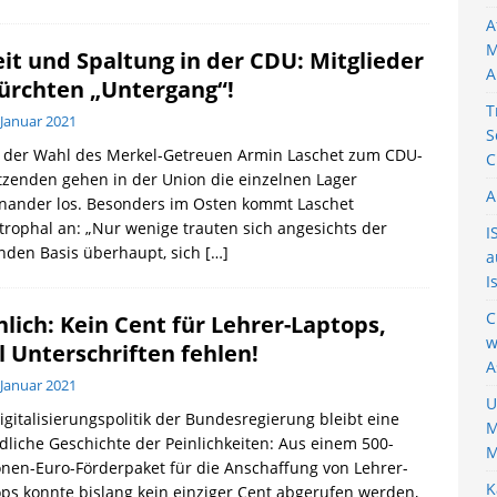
A
M
eit und Spaltung in der CDU: Mitglieder
A
ürchten „Untergang“!
T
 Januar 2021
S
 der Wahl des Merkel-Getreuen Armin Laschet zum CDU-
C
tzenden gehen in der Union die einzelnen Lager
A
inander los. Besonders im Osten kommt Laschet
trophal an: „Nur wenige trauten sich angesichts der
I
nden Basis überhaupt, sich
[…]
a
I
C
nlich: Kein Cent für Lehrer-Laptops,
w
l Unterschriften fehlen!
A
 Januar 2021
U
igitalisierungspolitik der Bundesregierung bleibt eine
M
liche Geschichte der Peinlichkeiten: Aus einem 500-
M
onen-Euro-Förderpaket für die Anschaffung von Lehrer-
K
ps konnte bislang kein einziger Cent abgerufen werden,