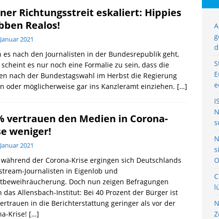
ner Richtungsstreit eskaliert: Hippies
ben Realos!
A
g
 Januar 2021
d
es nach den Journalisten in der Bundesrepublik geht,
S
scheint es nur noch eine Formalie zu sein, dass die
E
en nach der Bundestagswahl im Herbst die Regierung
e
en oder möglicherweise gar ins Kanzleramt einziehen.
[…]
I
N
% vertrauen den Medien in Corona-
s
se weniger!
N
 Januar 2021
s
 während der Corona-Krise ergingen sich Deutschlands
O
tream-Journalisten in Eigenlob und
C
stbeweihräucherung. Doch nun zeigen Befragungen
l
 das Allensbach-Institut: Bei 40 Prozent der Bürger ist
ertrauen in die Berichterstattung geringer als vor der
N
na-Krise!
[…]
Z