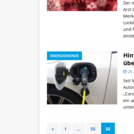
Der 
Arzt 
Merke
Lock
und F
anste
Hin
ENERGIEWENDE
übe
25.
Seit
Autom
„Coro
ein a
unter
«
1
…
55
56