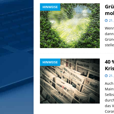
Grü
HINWEISE
mob
21.
Wenn 
dann 
Grün
stell
40 
HINWEISE
Kri
21.
Auch
Mains
Selb
durch
das V
Coro