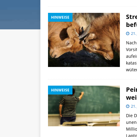
Str
HINWEISE
bef
21.
Nach
Vorsi
aufe
katas
wüte
Pei
HINWEISE
wei
21.
Die D
unend
Milli
Lapto