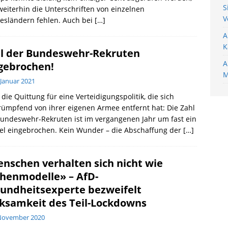
S
weiterhin die Unterschriften von einzelnen
V
esländern fehlen. Auch bei
[…]
A
K
l der Bundeswehr-Rekruten
A
gebrochen!
M
 Januar 2021
t die Quittung für eine Verteidigungspolitik, die sich
ümpfend von ihrer eigenen Armee entfernt hat: Die Zahl
undeswehr-Rekruten ist im vergangenen Jahr um fast ein
el eingebrochen. Kein Wunder – die Abschaffung der
[…]
nschen verhalten sich nicht wie
henmodelle» – AfD-
undheitsexperte bezweifelt
ksamkeit des Teil-Lockdowns
 November 2020