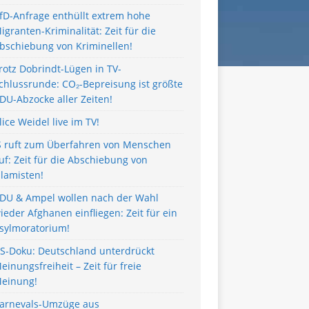
fD-Anfrage enthüllt extrem hohe
igranten-Kriminalität: Zeit für die
bschiebung von Kriminellen!
rotz Dobrindt-Lügen in TV-
chlussrunde: CO₂-Bepreisung ist größte
DU-Abzocke aller Zeiten!
lice Weidel live im TV!
S ruft zum Überfahren von Menschen
uf: Zeit für die Abschiebung von
slamisten!
DU & Ampel wollen nach der Wahl
ieder Afghanen einfliegen: Zeit für ein
sylmoratorium!
S-Doku: Deutschland unterdrückt
einungsfreiheit – Zeit für freie
einung!
arnevals-Umzüge aus