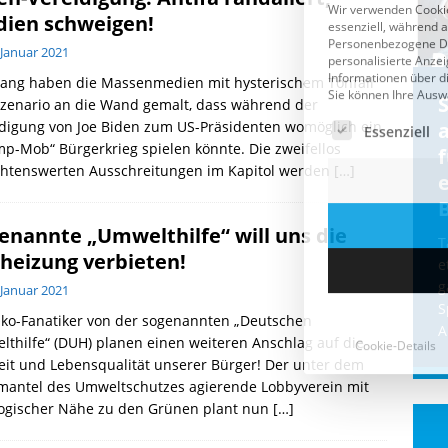
ien schweigen!
 Januar 2021
lang haben die Massenmedien mit hysterischem Tonfall
Cookie-Details
CDU & Ampel wollen nach
Szenario an die Wand gemalt, dass während der
idigung von Joe Biden zum US-Präsidenten womöglich ein
der Wahl wieder Afghanen
a
p-Mob“ Bürgerkrieg spielen könnte. Die zweifellos
einfliegen: Zeit für ein
chtenswerten Ausschreitungen im Kapitol werden
[…]
Asylmoratorium!
Die Bundesregierung und die CDU
enannte „Umwelthilfe“ will uns die
halten die Wähler für dumm! Weil die
T
heizung verbieten!
Stimmung wegen der von Afghanen
e
verübten Anschläge kippte, wurden die
g
 Januar 2021
Flüge vor der
[...]
S
Öko-Fanatiker von der sogenannten „Deutschen
A
thilfe“ (DUH) planen einen weiteren Anschlag auf die
eit und Lebensqualität unserer Bürger! Der unter dem
mantel des Umweltschutzes agierende Lobbyverein mit
logischer Nähe zu den Grünen plant nun
[…]