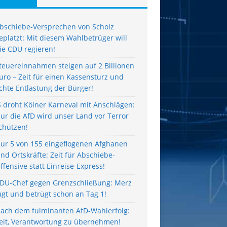
bschiebe-Versprechen von Scholz
eplatzt: Mit diesem Wahlbetrüger will
ie CDU regieren!
teuereinnahmen steigen auf 2 Billionen
uro – Zeit für einen Kassensturz und
chte Entlastung der Bürger!
S droht Kölner Karneval mit Anschlägen:
ur die AfD wird unser Land vor Terror
chützen!
ur 5 von 155 eingeflogenen Afghanen
ind Ortskräfte: Zeit für Abschiebe-
ffensive statt Einreise-Express!
DU-Chef gegen Grenzschließung: Merz
ügt und betrügt schon an Tag 1!
ach dem fulminanten AfD-Wahlerfolg:
eit, Verantwortung zu übernehmen!