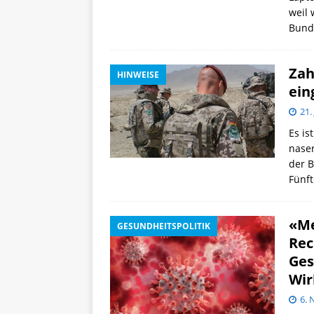
weil 
Bund
Zah
HINWEISE
ein
21.
Es is
naser
der B
Fünft
«Me
GESUNDHEITSPOLITIK
Rec
Ges
Wir
6.