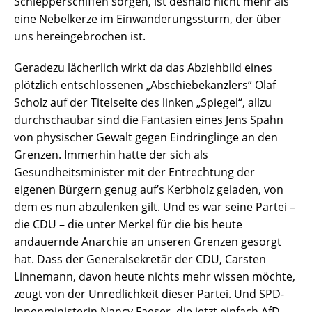
Schlepperschiffen sorgen, ist deshalb nicht mehr als
eine Nebelkerze im Einwanderungssturm, der über
uns hereingebrochen ist.
Geradezu lächerlich wirkt da das Abziehbild eines
plötzlich entschlossenen „Abschiebekanzlers“ Olaf
Scholz auf der Titelseite des linken „Spiegel“, allzu
durchschaubar sind die Fantasien eines Jens Spahn
von physischer Gewalt gegen Eindringlinge an den
Grenzen. Immerhin hatte der sich als
Gesundheitsminister mit der Entrechtung der
eigenen Bürgern genug auf’s Kerbholz geladen, von
dem es nun abzulenken gilt. Und es war seine Partei –
die CDU – die unter Merkel für die bis heute
andauernde Anarchie an unseren Grenzen gesorgt
hat. Dass der Generalsekretär der CDU, Carsten
Linnemann, davon heute nichts mehr wissen möchte,
zeugt von der Unredlichkeit dieser Partei. Und SPD-
Innenministerin Nancy Faeser, die jetzt einfach AfD-