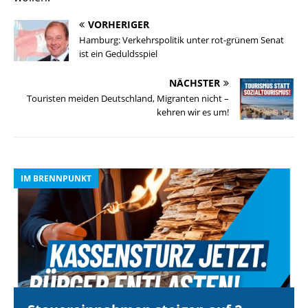
VORHERIGER
Hamburg: Verkehrspolitik unter rot-grünem Senat
ist ein Geduldsspiel
NÄCHSTER
Touristen meiden Deutschland, Migranten nicht –
kehren wir es um!
IM BRENNPUNKT
I