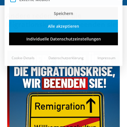
Speichern
Andere reden über die
Alle akzeptieren
Migrationskrise, wir beenden sie!
Individuelle Datenschutzeinstellungen
25. Oktober 2023
Cookie-Details
Datenschutzerklärung
Impressum