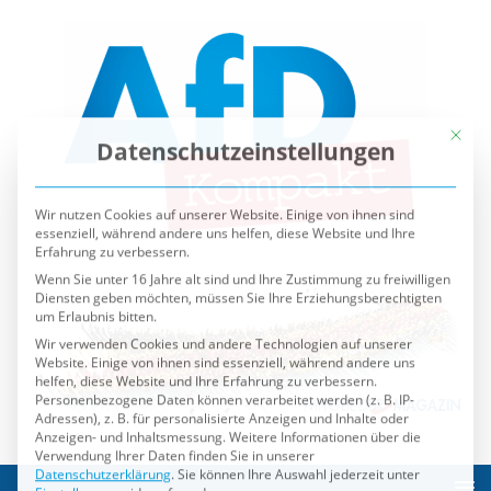
Mit die
Datenschutzeinstellungen
Wir nutzen Cookies auf unserer Website. Einige von ihnen sind
essenziell, während andere uns helfen, diese Website und Ihre
Erfahrung zu verbessern.
Wenn Sie unter 16 Jahre alt sind und Ihre Zustimmung zu freiwilligen
Diensten geben möchten, müssen Sie Ihre Erziehungsberechtigten
um Erlaubnis bitten.
Wir verwenden Cookies und andere Technologien auf unserer
Website. Einige von ihnen sind essenziell, während andere uns
helfen, diese Website und Ihre Erfahrung zu verbessern.
Personenbezogene Daten können verarbeitet werden (z. B. IP-
Adressen), z. B. für personalisierte Anzeigen und Inhalte oder
Anzeigen- und Inhaltsmessung.
Weitere Informationen über die
Verwendung Ihrer Daten finden Sie in unserer
Datenschutzerklärung
.
Sie können Ihre Auswahl jederzeit unter
Einstellungen
widerrufen oder anpassen.
Es folgt eine Liste der Service-Gruppen, für die eine Einwilli
Essenziell
Externe Medien