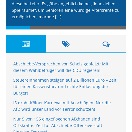
dieselbe Leier: Es gäbe angeblich keine „finanziellen
Spielräume“, um Senioren eine würdige Altersrente zu
ermöglichen, marode
[...]
Abschiebe-Versprechen von Scholz geplatzt: Mit
diesem Wahlbetrüger will die CDU regieren!
Steuereinnahmen steigen auf 2 Billionen Euro – Zeit
für einen Kassensturz und echte Entlastung der
Bürger!
IS droht Kölner Karneval mit Anschlägen: Nur die
AfD wird unser Land vor Terror schützen!
Nur 5 von 155 eingeflogenen Afghanen sind
Ortskräfte: Zeit für Abschiebe-Offensive statt
Einreise-Express!