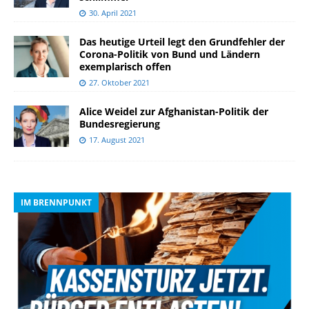
30. April 2021
Das heutige Urteil legt den Grundfehler der
Corona-Politik von Bund und Ländern
exemplarisch offen
27. Oktober 2021
Alice Weidel zur Afghanistan-Politik der
Bundesregierung
17. August 2021
IM BRENNPUNKT
I