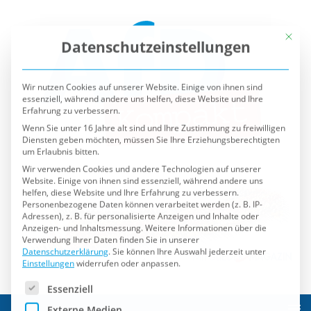
Mit die
Datenschutzeinstellungen
Wir nutzen Cookies auf unserer Website. Einige von ihnen sind
essenziell, während andere uns helfen, diese Website und Ihre
Erfahrung zu verbessern.
Wenn Sie unter 16 Jahre alt sind und Ihre Zustimmung zu freiwilligen
Diensten geben möchten, müssen Sie Ihre Erziehungsberechtigten
um Erlaubnis bitten.
Wir verwenden Cookies und andere Technologien auf unserer
Website. Einige von ihnen sind essenziell, während andere uns
helfen, diese Website und Ihre Erfahrung zu verbessern.
Personenbezogene Daten können verarbeitet werden (z. B. IP-
Adressen), z. B. für personalisierte Anzeigen und Inhalte oder
Anzeigen- und Inhaltsmessung.
Weitere Informationen über die
Verwendung Ihrer Daten finden Sie in unserer
Datenschutzerklärung
.
Sie können Ihre Auswahl jederzeit unter
Einstellungen
widerrufen oder anpassen.
Es folgt eine Liste der Service-Gruppen, für die eine Einwilli
Essenziell
Externe Medien