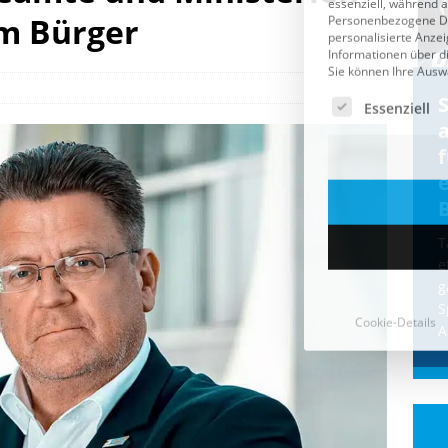
m Bürger
Cookie-Details
CDU & Ampel wollen nach
der Wahl wieder Afghanen
a
einfliegen: Zeit für ein
Asylmoratorium!
Die Bundesregierung und die CDU
halten die Wähler für dumm! Weil die
T
Stimmung wegen der von Afghanen
e
verübten Anschläge kippte, wurden die
g
Flüge vor der
[...]
S
A