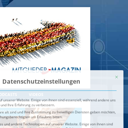
Mit dies
Datenschutzeinstellungen
f unserer Website. Einige von ihnen sind essenziell, während andere uns
 und Ihre Erfahrung zu verbessern.
re alt sind und Ihre Zustimmung zu freiwilligen Diensten geben möchten,
ehungsberechtigten um Erlaubnis bitten.
s und andere Technologien auf unserer Website. Einige von ihnen sind
ndere uns helfen, diese Website und Ihre Erfahrung zu verbessern.
n können verarbeitet werden (z. B. IP-Adressen), z. B. für
igen und Inhalte oder Anzeigen- und Inhaltsmessung.
Weitere
ie Verwendung Ihrer Daten finden Sie in unserer
Datenschutzerklärung
.
ahl jederzeit unter
Einstellungen
widerrufen oder anpassen.
e der Service-Gruppen, für die eine Einwilligung erteilt werden ka
Externe Medien
ODCASTS
VIDEOS
Speichern
BRENNPUNKT
IM BRENNPUNKT
Alle akzeptieren