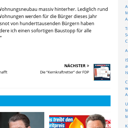
A
m Wohnungsneubau massiv hinterher. Lediglich rund
M
 Wohnungen werden für die Bürger dieses Jahr
A
gsnot von hunderttausenden Bürgern haben
T
ere ich einen sofortigen Baustopp für alle
S
“
C
A
I
NÄCHSTER
a
hafft
Die “Kernkraftretter” der FDP
I
C
w
A
U
M
M
K