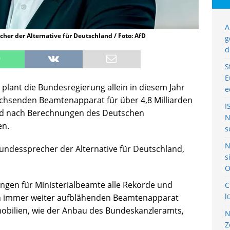
A
her der Alternative für Deutschland / Foto: AfD
g
d
S
E
 plant die Bundesregierung allein in diesem Jahr
e
achsenden Beamtenapparat für über 4,8 Milliarden
I
land nach Berechnungen des Deutschen
N
en.
s
N
undessprecher der Alternative für Deutschland,
s
O
ungen für Ministerialbeamte alle Rekorde und
C
l
sich immer weiter aufblähenden Beamtenapparat
bilien, wie der Anbau des Bundeskanzleramts,
N
Z