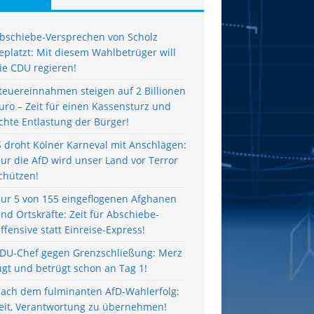
bschiebe-Versprechen von Scholz
eplatzt: Mit diesem Wahlbetrüger will
ie CDU regieren!
teuereinnahmen steigen auf 2 Billionen
uro – Zeit für einen Kassensturz und
chte Entlastung der Bürger!
S droht Kölner Karneval mit Anschlägen:
ur die AfD wird unser Land vor Terror
chützen!
ur 5 von 155 eingeflogenen Afghanen
ind Ortskräfte: Zeit für Abschiebe-
ffensive statt Einreise-Express!
DU-Chef gegen Grenzschließung: Merz
ügt und betrügt schon an Tag 1!
ach dem fulminanten AfD-Wahlerfolg:
eit, Verantwortung zu übernehmen!