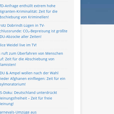
fD-Anfrage enthüllt extrem hohe
igranten-Kriminalität: Zeit für die
bschiebung von Kriminellen!
rotz Dobrindt-Lügen in TV-
chlussrunde: CO₂-Bepreisung ist größte
DU-Abzocke aller Zeiten!
lice Weidel live im TV!
S ruft zum Überfahren von Menschen
uf: Zeit für die Abschiebung von
slamisten!
DU & Ampel wollen nach der Wahl
ieder Afghanen einfliegen: Zeit für ein
sylmoratorium!
S-Doku: Deutschland unterdrückt
einungsfreiheit – Zeit für freie
einung!
arnevals-Umzüge aus