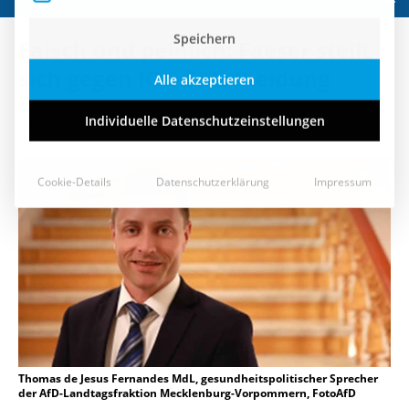
Speichern
Falsch und peinlich: Faeser stellt
Alle akzeptieren
sich gegen IOC-Entscheidung
Individuelle Datenschutzeinstellungen
11. April 2023
Cookie-Details
Datenschutzerklärung
Impressum
Thomas de Jesus Fernandes MdL, gesundheitspolitischer Sprecher
der AfD-Landtagsfraktion Mecklenburg-Vorpommern, FotoAfD