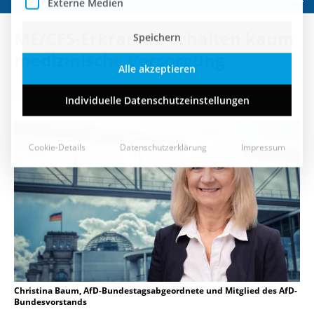
Speichern
ME/CFS-Erkrankte erhalten kaum
Alle akzeptieren
medizinische Versorgung
Individuelle Datenschutzeinstellungen
20. Januar 2023
Cookie-Details
Datenschutzerklärung
Impressum
Christina Baum, AfD-Bundestagsabgeordnete und Mitglied des AfD-
Bundesvorstands