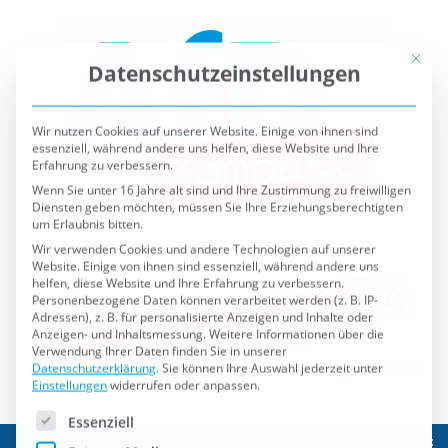
Mit die
Datenschutzeinstellungen
Wir nutzen Cookies auf unserer Website. Einige von ihnen sind
essenziell, während andere uns helfen, diese Website und Ihre
Erfahrung zu verbessern.
Wenn Sie unter 16 Jahre alt sind und Ihre Zustimmung zu freiwilligen
Diensten geben möchten, müssen Sie Ihre Erziehungsberechtigten
um Erlaubnis bitten.
Wir verwenden Cookies und andere Technologien auf unserer
Website. Einige von ihnen sind essenziell, während andere uns
helfen, diese Website und Ihre Erfahrung zu verbessern.
Personenbezogene Daten können verarbeitet werden (z. B. IP-
Adressen), z. B. für personalisierte Anzeigen und Inhalte oder
Anzeigen- und Inhaltsmessung.
Weitere Informationen über die
Verwendung Ihrer Daten finden Sie in unserer
Datenschutzerklärung
.
Sie können Ihre Auswahl jederzeit unter
Einstellungen
widerrufen oder anpassen.
Es folgt eine Liste der Service-Gruppen, für die eine Einwilli
Essenziell
Externe Medien