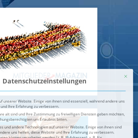
Mit dies
Datenschutzeinstellungen
f unserer Website. Einige von ihnen sind essenziell, während andere uns
 und Ihre Erfahrung zu verbessern.
re alt sind und Ihre Zustimmung zu freiwilligen Diensten geben möchten,
ehungsberechtigten um Erlaubnis bitten.
s und andere Technologien auf unserer Website. Einige von ihnen sind
ndere uns helfen, diese Website und Ihre Erfahrung zu verbessern.
n können verarbeitet werden (z. B. IP-Adressen), z. B. für
igen und Inhalte oder Anzeigen- und Inhaltsmessung.
Weitere
ie Verwendung Ihrer Daten finden Sie in unserer
Datenschutzerklärung
.
ahl jederzeit unter
Einstellungen
widerrufen oder anpassen.
e der Service-Gruppen, für die eine Einwilligung erteilt werden ka
Externe Medien
ODCASTS
VIDEOS
Speichern
BRENNPUNKT
IM BRENNPUNKT
Alle akzeptieren