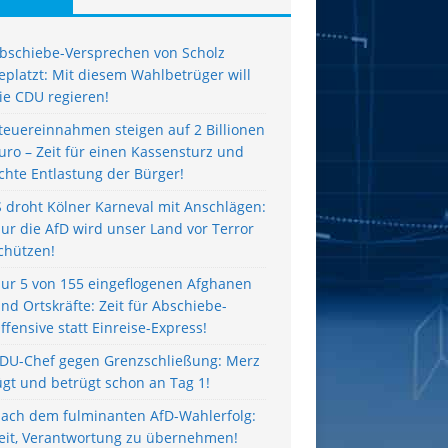
bschiebe-Versprechen von Scholz
eplatzt: Mit diesem Wahlbetrüger will
ie CDU regieren!
teuereinnahmen steigen auf 2 Billionen
uro – Zeit für einen Kassensturz und
chte Entlastung der Bürger!
S droht Kölner Karneval mit Anschlägen:
ur die AfD wird unser Land vor Terror
chützen!
ur 5 von 155 eingeflogenen Afghanen
ind Ortskräfte: Zeit für Abschiebe-
ffensive statt Einreise-Express!
DU-Chef gegen Grenzschließung: Merz
ügt und betrügt schon an Tag 1!
ach dem fulminanten AfD-Wahlerfolg:
eit, Verantwortung zu übernehmen!