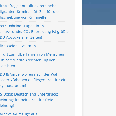
fD-Anfrage enthüllt extrem hohe
igranten-Kriminalität: Zeit für die
bschiebung von Kriminellen!
rotz Dobrindt-Lügen in TV-
chlussrunde: CO₂-Bepreisung ist größte
DU-Abzocke aller Zeiten!
lice Weidel live im TV!
S ruft zum Überfahren von Menschen
uf: Zeit für die Abschiebung von
slamisten!
DU & Ampel wollen nach der Wahl
ieder Afghanen einfliegen: Zeit für ein
sylmoratorium!
S-Doku: Deutschland unterdrückt
einungsfreiheit – Zeit für freie
einung!
arnevals-Umzüge aus