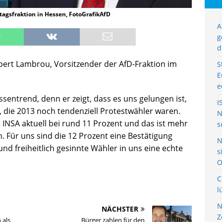
agsfraktion in Hessen, FotoGrafikAfD
A
g
d
bert Lambrou, Vorsitzender der AfD-Fraktion im
S
E
e
sentrend, denn er zeigt, dass es uns gelungen ist,
I
die 2013 noch tendenziell Protestwähler waren.
N
 INSA aktuell bei rund 11 Prozent und das ist mehr
s
 Für uns sind die 12 Prozent eine Bestätigung
N
nd freiheitlich gesinnte Wähler in uns eine echte
s
O
C
l
N
NÄCHSTER
Z
 als
Bürger zahlen für den