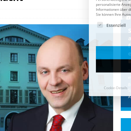
Cookie-Details
CDU & Ampel wollen nach
der Wahl wieder Afghanen
a
einfliegen: Zeit für ein
Asylmoratorium!
Die Bundesregierung und die CDU
halten die Wähler für dumm! Weil die
T
Stimmung wegen der von Afghanen
e
verübten Anschläge kippte, wurden die
g
Flüge vor der
[...]
S
A