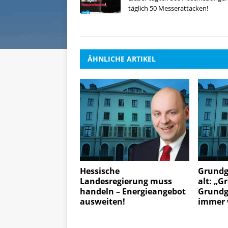
täglich 50 Messerattacken!
ÄHNLICHE ARTIKEL
Hessische
Grundge
Landesregierung muss
alt: „G
handeln – Energieangebot
Grundg
ausweiten!
immer w