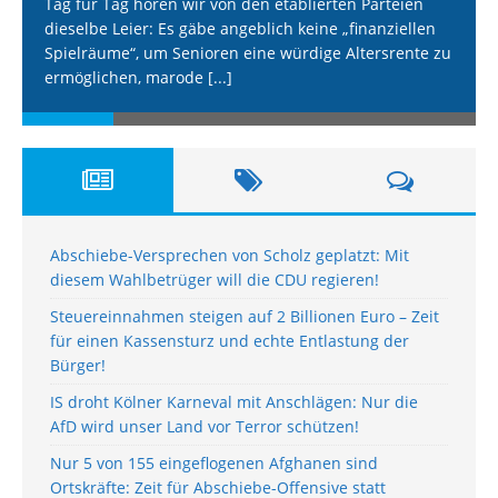
Tag für Tag hören wir von den etablierten Parteien
dieselbe Leier: Es gäbe angeblich keine „finanziellen
Spielräume“, um Senioren eine würdige Altersrente zu
ermöglichen, marode
[...]
Abschiebe-Versprechen von Scholz geplatzt: Mit
diesem Wahlbetrüger will die CDU regieren!
Steuereinnahmen steigen auf 2 Billionen Euro – Zeit
für einen Kassensturz und echte Entlastung der
Bürger!
IS droht Kölner Karneval mit Anschlägen: Nur die
AfD wird unser Land vor Terror schützen!
Nur 5 von 155 eingeflogenen Afghanen sind
Ortskräfte: Zeit für Abschiebe-Offensive statt