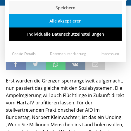
Speichern
Wenn Sie Millionen Menschen ins
Alle akzeptieren
Land holen wollen, dann ist das
der falsche Weg!
Individuelle Datenschutzeinstellungen
25. Mai 2022
Cookie-Details
Datenschutzerklärung
Impressum
Erst wurden die Grenzen sperrangelweit aufgemacht,
nun passiert das gleiche mit den Sozialsystemen. Die
Ampelregierung will auch Flüchtlinge in Zukunft direkt
vom Hartz-IV profitieren lassen. Für den
stellvertretenden Fraktionschef der AfD im
Bundestag, Norbert Kleinwächter, ist das ein Unding:
„Wenn Sie Millionen Menschen ins Land holen wollen,